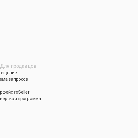
Для продавцов
мещение
ема запросов
рфейс reSeller
нерская программа