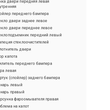
чка двери передняя левая
утренняя
ойлер переднего бампера
екло двери заднее левое
екло двери переднее левое
еклоподъемник передний левый
апеция стеклоочистителей
лотнитель двери
ор капота
илитель переднего бампера
ра левая
ртук (спойлер) заднего бампера
нарь левый
нарь правый
рсунка фароомывателя правая
блема на капот