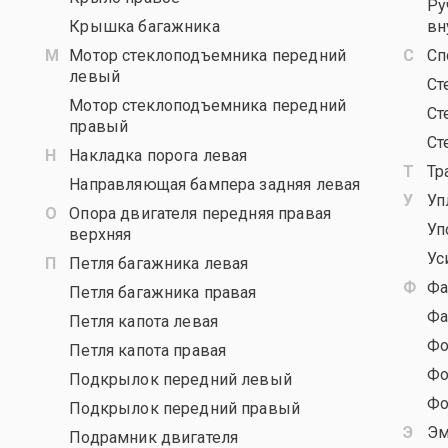
Ру
Крышка багажника
вн
Мотор стеклоподъемника передний
Сп
левый
Ст
Мотор стеклоподъемника передний
Ст
правый
Ст
Накладка порога левая
Тр
Направляющая бампера задняя левая
Уп
Опора двигателя передняя правая
Уп
верхняя
Ус
Петля багажника левая
Фа
Петля багажника правая
Фа
Петля капота левая
Фо
Петля капота правая
Фо
Подкрылок передний левый
Фо
Подкрылок передний правый
Эм
Подрамник двигателя