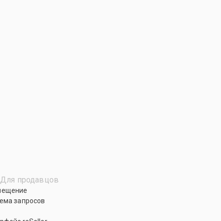
Для продавцов
мещение
ема запросов