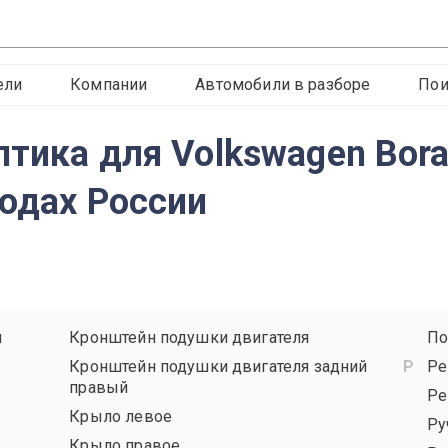
ели
Компании
Автомобили в разборе
Пои
птика для Volkswagen Bora
родах России
й
Кронштейн подушки двигателя
По
Кронштейн подушки двигателя задний
Ре
правый
Ре
Крыло левое
Ру
Крыло правое