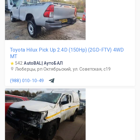
Toyota Hilux Pick Up 2.4D (150Hp) (2GD-FTV) 4WD
MT
542
AutoBAL| АутоБАЛ
Люберцы, рп Октябрьский, ул. Советская, с19
(988) 010-10-49