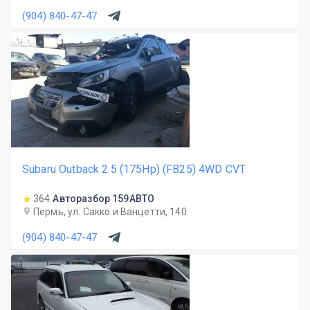
(904) 840-47-47
Subaru Outback 2.5 (175Hp) (FB25) 4WD CVT
364
Авторазбор 159АВТО
Пермь, ул. Сакко и Ванцетти, 140
(904) 840-47-47