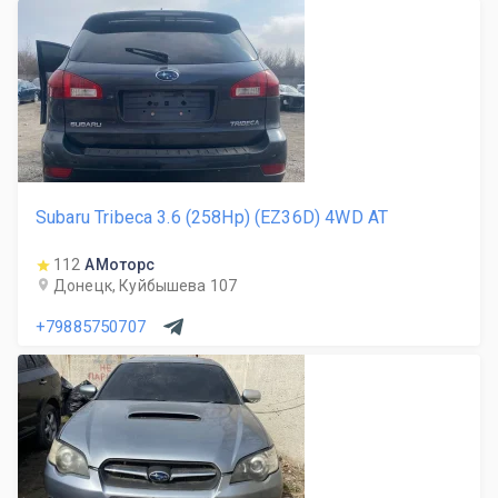
Subaru Tribeca 3.6 (258Hp) (EZ36D) 4WD AT
112
АМоторс
Донецк, Куйбышева 107
+79885750707