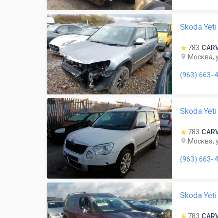
Skoda Yet
783
CAR
Москва, 
(963) 663-
Skoda Yet
783
CAR
Москва, 
(963) 663-
Skoda Yet
783
CAR