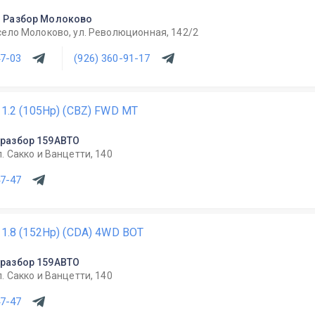
 Разбор Молоково
село Молоково, ул. Революционная, 142/2
47-03
(926) 360-91-17
i 1.2 (105Hp) (CBZ) FWD MT
разбор 159АВТО
л. Сакко и Ванцетти, 140
47-47
i 1.8 (152Hp) (CDA) 4WD BOT
разбор 159АВТО
л. Сакко и Ванцетти, 140
47-47