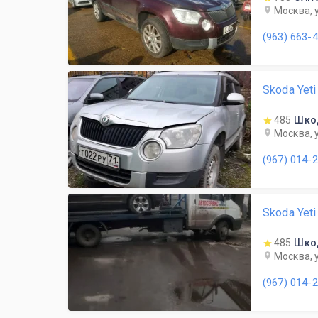
Москва, 
(963) 663-
Skoda Yet
485
Шко
Москва, 
(967) 014-
Skoda Yet
485
Шко
Москва, 
(967) 014-