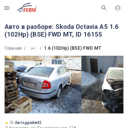
R
Авто в разборе: Skoda Octavia A5 1.6
(102Hp) (BSE) FWD MT, ID 16155
Главная
/
/
1.6 (102Hp) (BSE) FWD MT
76
Автодрайв42
Кемерово, ул. Односторонняя, 37А