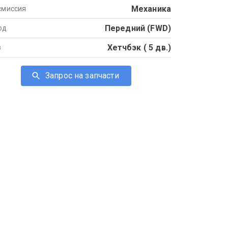
Механика
смиссия
Передний (FWD)
од
Хетчбэк ( 5 дв.)
в
Запрос на запчасти