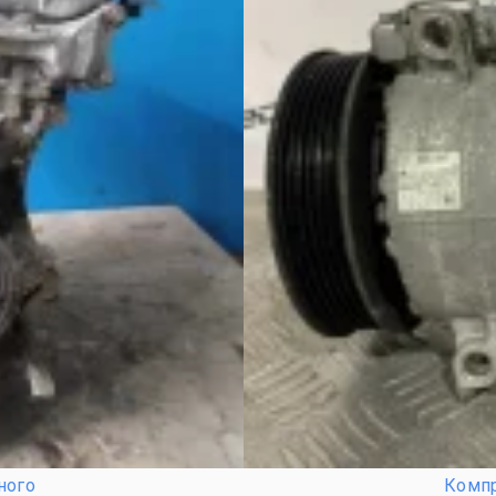
ного
Компр