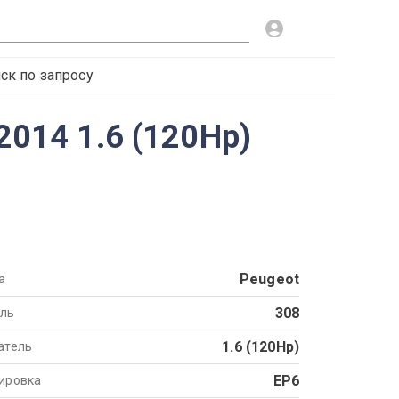
ск по запросу
2014 1.6 (120Hp)
Peugeot
а
308
ль
1.6 (120Hp)
атель
EP6
ировка