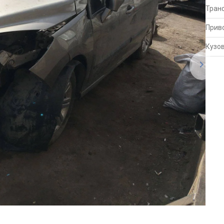
Тран
Прив
Кузо