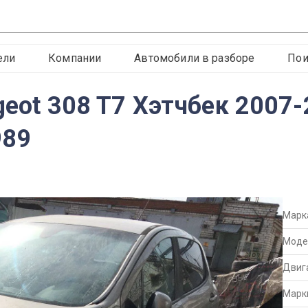
ели
Компании
Автомобили в разборе
Пои
geot 308 T7 Хэтчбек 2007-
989
Марк
Моде
Двиг
Марк