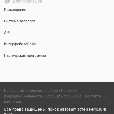
Для продавцов
Размещение
Система запросов
API
Интерфейс reSeller
Партнерская программа
Пользовательское соглашение
Политика
конфиденциальности
Сообщить об ошибке
Контакты
О
компании
Все права защищены, поиск автозапчастей Ferio.ru ©