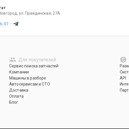
гат
овгород, ул. Правдинская, 27А
86-01
Для покупателей
Сервис поиска запчастей
Раз
Компании
Сист
Машины в разборе
API
Автосервисам и СТО
Инте
Доставка
Парт
Оплата
Блог