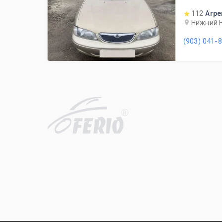
112
Агре
Нижний Н
(903) 041-
R