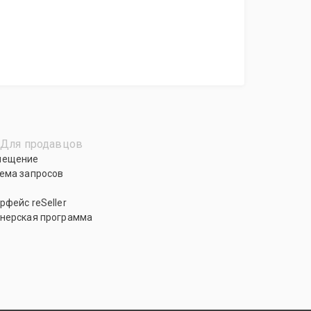
Для продавцов
мещение
ема запросов
рфейс reSeller
нерская программа