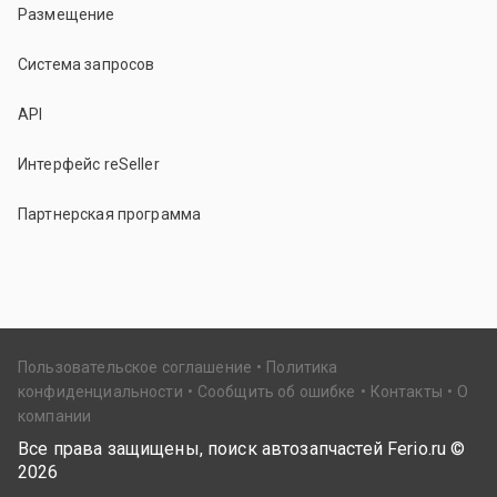
Размещение
Система запросов
API
Интерфейс reSeller
Партнерская программа
Пользовательское соглашение
Политика
конфиденциальности
Сообщить об ошибке
Контакты
О
компании
Все права защищены, поиск автозапчастей Ferio.ru ©
2026