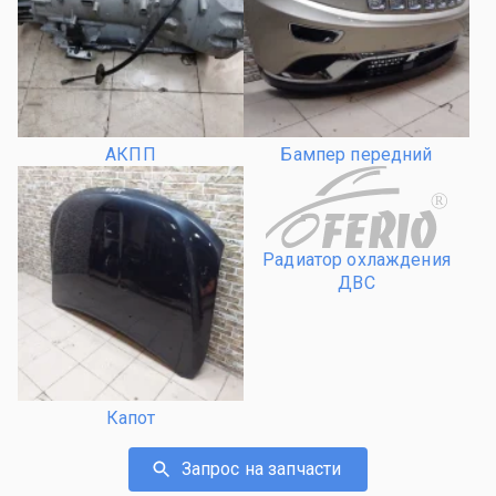
АКПП
Бампер передний
R
Радиатор охлаждения
ДВС
Капот
Запрос на запчасти