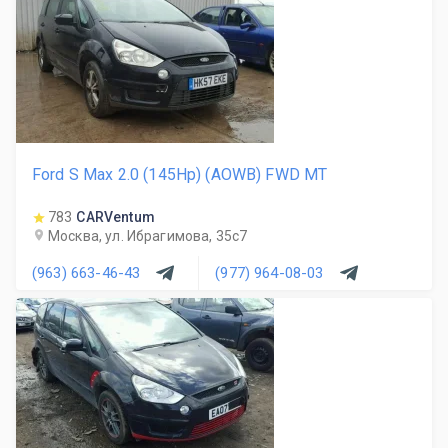
Ford S Max 2.0 (145Hp) (AOWB) FWD MT
783
CARVentum
Москва, ул. Ибрагимова, 35с7
(963) 663-46-43
(977) 964-08-03