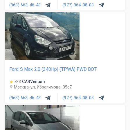
(963) 663-46-43
(977) 964-08-03
Ford S Max 2.0 (240Hp) (TPWA) FWD BOT
783
CARVentum
Москва, ул. Ибрагимова, 35с7
(963) 663-46-43
(977) 964-08-03