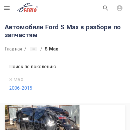
R
Автомобили Ford S Max в разборе по
запчастям
Главная
/
/
S Max
Поиск по поколению
S MAX
2006-2015