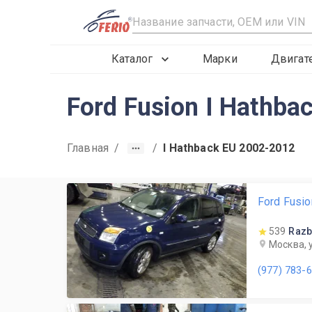
R
Каталог
Марки
Двигат
Ford Fusion I Hathb
Главная
/
/
I Hathback EU 2002-2012
Ford Fusi
539
Razb
Москва, 
(977) 783-