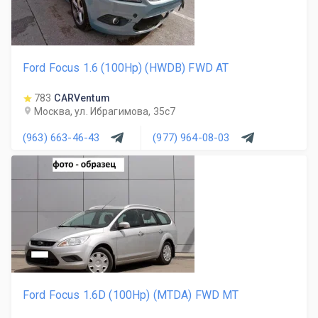
Ford Focus 1.6 (100Hp) (HWDB) FWD AT
783
CARVentum
Москва, ул. Ибрагимова, 35с7
(963) 663-46-43
(977) 964-08-03
Ford Focus 1.6D (100Hp) (MTDA) FWD MT