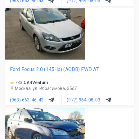
(963) 663-46-43
(977) 964-08-03
Ford Focus 2.0 (145Hp) (AODB) FWD AT
783
CARVentum
Москва, ул. Ибрагимова, 35с7
(963) 663-46-43
(977) 964-08-03