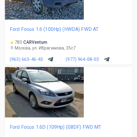
Ford Focus 1.6 (100Hp) (HWDA) FWD AT
783
CARVentum
Москва, ул. Ибрагимова, 35с7
(963) 663-46-43
(977) 964-08-03
Ford Focus 1.6D (109Hp) (G8DF) FWD MT