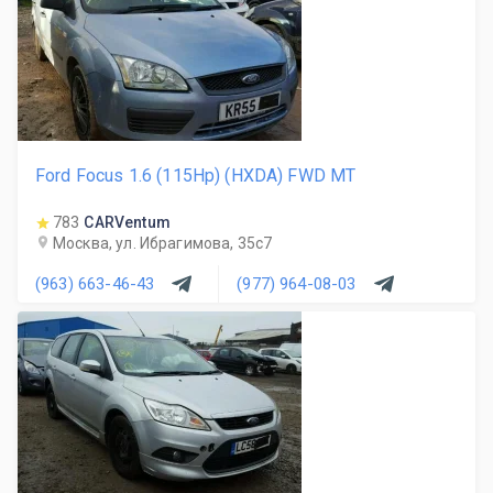
Ford Focus 1.6 (115Hp) (HXDA) FWD MT
783
CARVentum
Москва, ул. Ибрагимова, 35с7
(963) 663-46-43
(977) 964-08-03