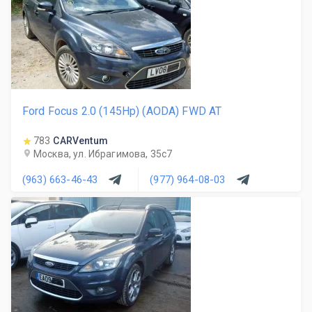
Ford Focus 2.0 (145Hp) (AODA) FWD AT
783
CARVentum
Москва, ул. Ибрагимова, 35с7
(963) 663-46-43
(977) 964-08-03