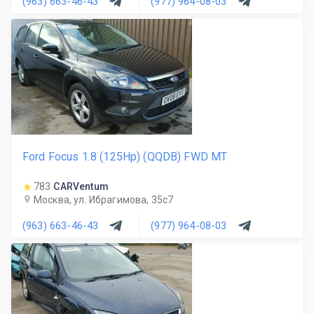
(963) 663-46-43
(977) 964-08-03
Ford Focus 1.8 (125Hp) (QQDB) FWD MT
783
CARVentum
Москва, ул. Ибрагимова, 35с7
(963) 663-46-43
(977) 964-08-03