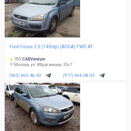
Ford Focus 2.0 (145Hp) (AODA) FWD AT
783
CARVentum
Москва, ул. Ибрагимова, 35с7
(963) 663-46-43
(977) 964-08-03