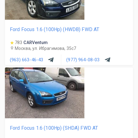
Ford Focus 1.6 (100Hp) (HWDB) FWD AT
783
CARVentum
Москва, ул. Ибрагимова, 35с7
(963) 663-46-43
(977) 964-08-03
Ford Focus 1.6 (100Hp) (SHDA) FWD AT