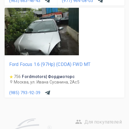
(963) 663-46-43
(977) 964-08-03
Ford Focus 1.6 (97Hp) (CDDA) FWD MT
756
Fordmotors| Фордмоторс
Москва, ул. Ивана Сусанина, 2Ас5
(985) 793-92-39
Для покупателей
R