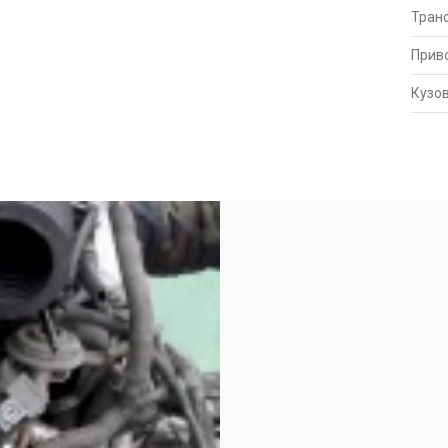
Тран
Прив
Кузо