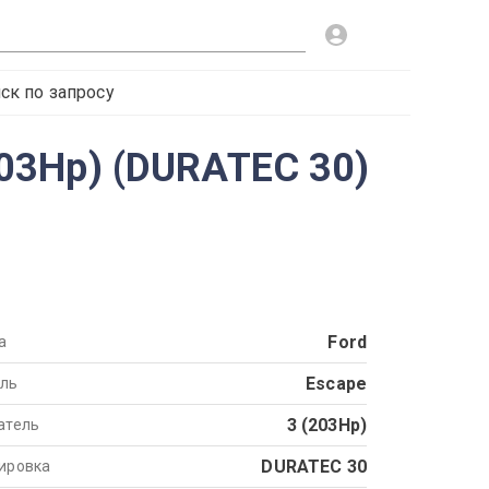
ск по запросу
(203Hp) (DURATEC 30)
Ford
а
Escape
ль
3 (203Hp)
атель
DURATEC 30
ировка