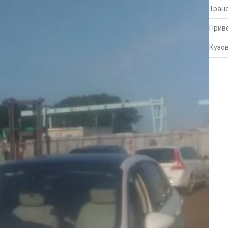
Тран
Прив
Кузо