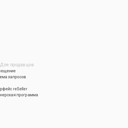
Для продавцов
мещение
ема запросов
рфейс reSeller
нерская программа