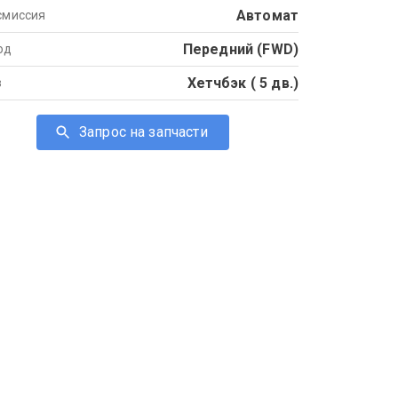
Автомат
смиссия
Передний (FWD)
од
Хетчбэк ( 5 дв.)
в
Запрос на запчасти