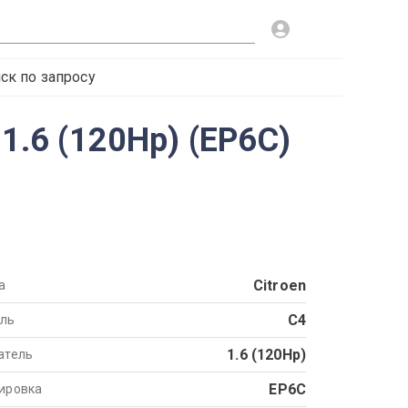
ск по запросу
1.6 (120Hp) (EP6C)
Citroen
а
C4
ль
1.6 (120Hp)
атель
EP6C
ировка