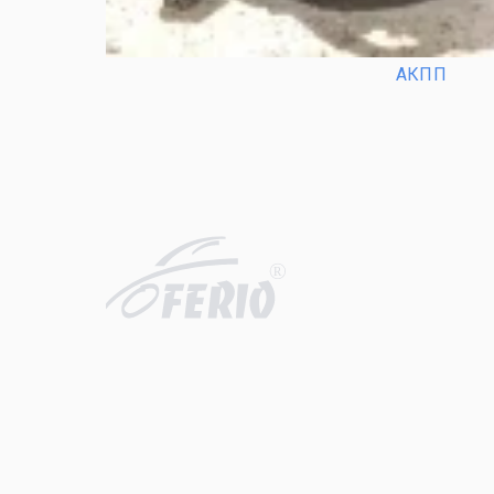
АКПП
R