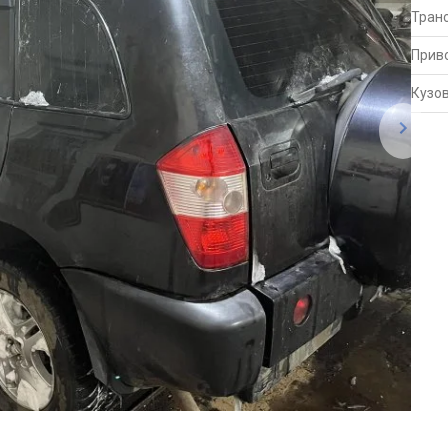
Тран
Прив
Кузо