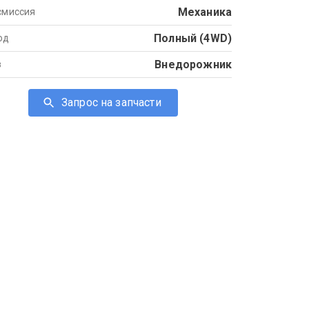
Механика
смиссия
Полный (4WD)
од
Внедорожник
в
Запрос на запчасти