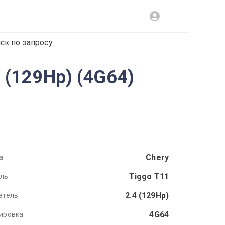
ск по запросу
4 (129Hp) (4G64)
Chery
а
Tiggo T11
ль
2.4 (129Hp)
атель
4G64
ировка