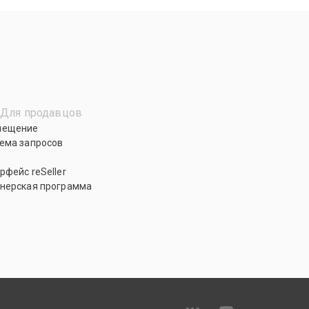
Для продавцов
мещение
ема запросов
рфейс reSeller
нерская программа