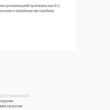
м и реализацией оригинальных б/у
понские и корейские автомобили.
Для продавцов
мещение
ема запросов