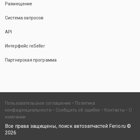
Размещение
Система запросов
API
Интерфейс reSeller
Партнерская программа
Пользовательское соглашение
Политика
конфиденциальности
Сообщить об ошибке
Контакты
О
компании
Все права защищены, поиск автозапчастей Ferio.ru ©
2026