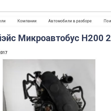
ели
Компании
Автомобили в разборе
Пои
йэйс Микроавтобус H200 
2017