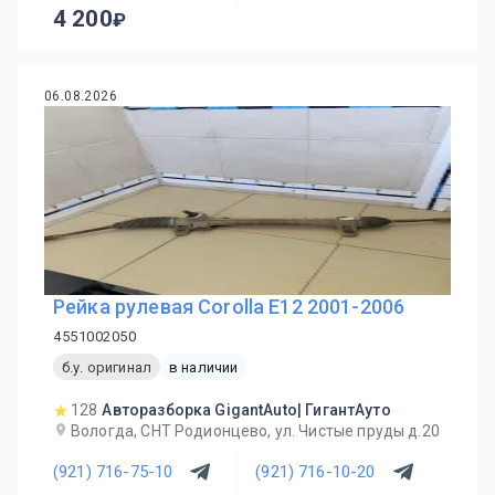
4 200
06.08.2026
Рейка рулевая Corolla E12 2001-2006
4551002050
б.у. оригинал
в наличии
128
Авторазборка GigantAuto| ГигантАуто
Вологда, СНТ Родионцево, ул. Чистые пруды д.20
(921) 716-75-10
(921) 716-10-20