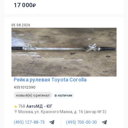
17 000
05.08.2026
Рейка рулевая Toyota Corolla
4551012390
новый(я) оригинал
в наличии
768
АвтоМД - ЮГ
Москва, ул. Красного Маяка, д. 16 (ангар № 3)
(495) 127-88-73
(495) 700-00-30