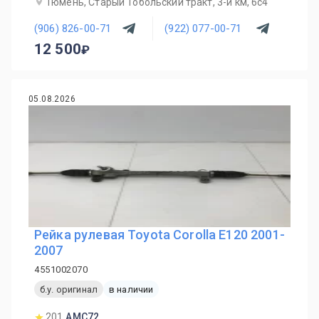
Тюмень, Старый Тобольский тракт, 3-й км, 6с4
(906) 826-00-71
(922) 077-00-71
12 500
05.08.2026
Рейка рулевая Toyota Corolla E120 2001-
2007
4551002070
б.у. оригинал
в наличии
201
AMC72