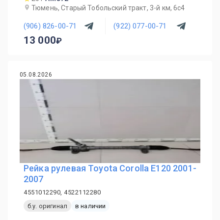
Тюмень, Старый Тобольский тракт, 3-й км, 6с4
(906) 826-00-71
(922) 077-00-71
13 000
05.08.2026
Рейка рулевая Toyota Corolla E120 2001-
2007
4551012290, 4522112280
б.у. оригинал
в наличии