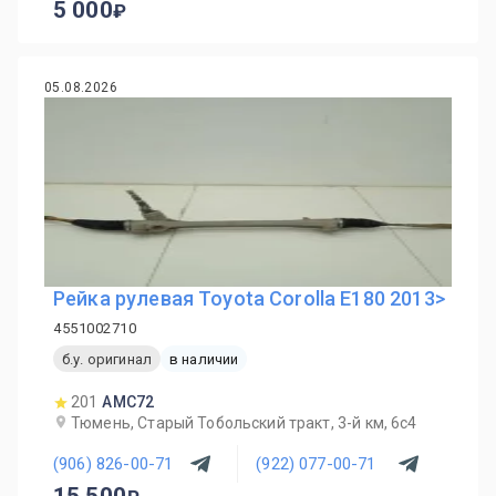
5 000
05.08.2026
Рейка рулевая Toyota Corolla E180 2013>
4551002710
б.у. оригинал
в наличии
201
AMC72
Тюмень, Старый Тобольский тракт, 3-й км, 6с4
(906) 826-00-71
(922) 077-00-71