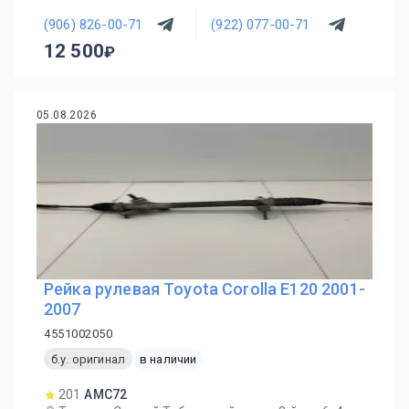
(906) 826-00-71
(922) 077-00-71
12 500
05.08.2026
Рейка рулевая Toyota Corolla E120 2001-
2007
4551002050
б.у. оригинал
в наличии
201
AMC72