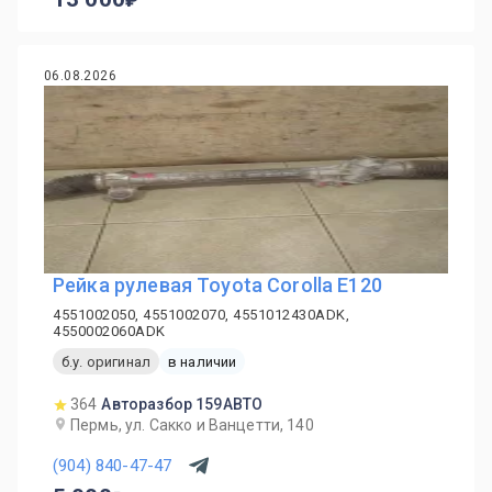
06.08.2026
Рейка рулевая Toyota Corolla E120
4551002050, 4551002070, 4551012430ADK,
4550002060ADK
б.у. оригинал
в наличии
364
Авторазбор 159АВТО
Пермь, ул. Сакко и Ванцетти, 140
(904) 840-47-47