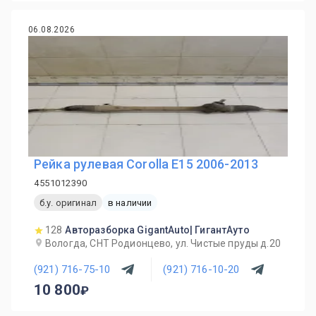
06.08.2026
Рейка рулевая Corolla E15 2006-2013
4551012390
б.у. оригинал
в наличии
128
Авторазборка GigantAuto| ГигантАуто
Вологда, СНТ Родионцево, ул. Чистые пруды д.20
(921) 716-75-10
(921) 716-10-20
10 800