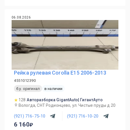
06.08.2026
Рейка рулевая Corolla E15 2006-2013
4551012390
б.у. оригинал
в наличии
128
Авторазборка GigantAuto| ГигантАуто
Вологда, СНТ Родионцево, ул. Чистые пруды д.20
(921) 716-75-10
(921) 716-10-20
6 160