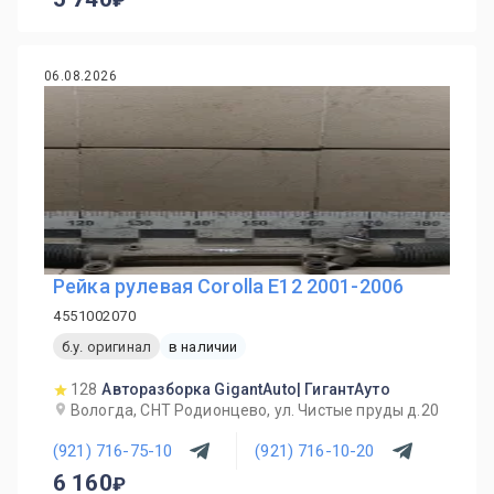
06.08.2026
Рейка рулевая Corolla E12 2001-2006
4551002070
б.у. оригинал
в наличии
128
Авторазборка GigantAuto| ГигантАуто
Вологда, СНТ Родионцево, ул. Чистые пруды д.20
(921) 716-75-10
(921) 716-10-20
6 160