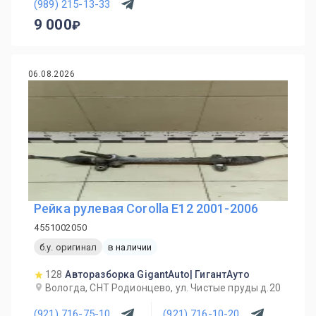
(989) 215-13-33
9 000
06.08.2026
Рейка рулевая Corolla E12 2001-2006
4551002050
б.у. оригинал
в наличии
128
Авторазборка GigantAuto| ГигантАуто
Вологда, СНТ Родионцево, ул. Чистые пруды д.20
(921) 716-75-10
(921) 716-10-20