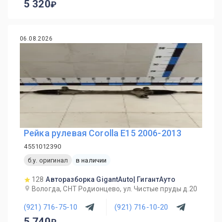
5 320
06.08.2026
Рейка рулевая Corolla E15 2006-2013
4551012390
б.у. оригинал
в наличии
128
Авторазборка GigantAuto| ГигантАуто
Вологда, СНТ Родионцево, ул. Чистые пруды д.20
(921) 716-75-10
(921) 716-10-20
5 740