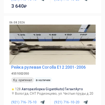
3 640
06.08.2026
Рейка рулевая Corolla E12 2001-2006
4551002050
б.у. оригинал
в наличии
128
Авторазборка GigantAuto| ГигантАуто
Вологда, СНТ Родионцево, ул. Чистые пруды д.20
(921) 716-75-10
(921) 716-10-20