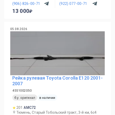
(906) 826-00-71
(922) 077-00-71
13 000
05.08.2026
Рейка рулевая Toyota Corolla E120 2001-
2007
4551002050
б.у. оригинал
в наличии
201
AMC72
Тюмень, Старый Тобольский тракт, 3-й км, 6с4