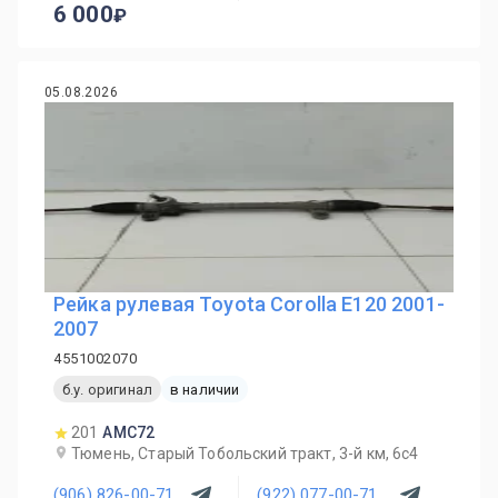
6 000
05.08.2026
Рейка рулевая Toyota Corolla E120 2001-
2007
4551002070
б.у. оригинал
в наличии
201
AMC72
Тюмень, Старый Тобольский тракт, 3-й км, 6с4
(906) 826-00-71
(922) 077-00-71