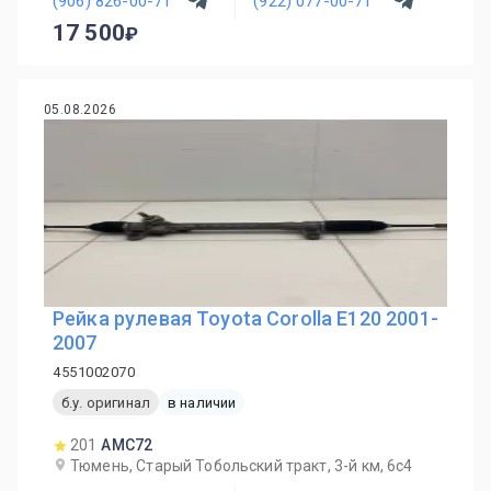
(906) 826-00-71
(922) 077-00-71
17 500
05.08.2026
Рейка рулевая Toyota Corolla E120 2001-
2007
4551002070
б.у. оригинал
в наличии
201
AMC72
Тюмень, Старый Тобольский тракт, 3-й км, 6с4