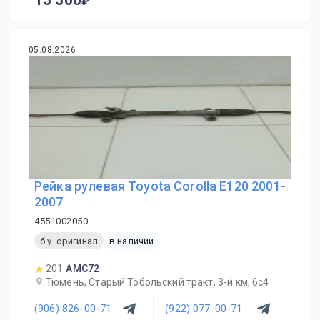
15 500
05.08.2026
Рейка рулевая Toyota Corolla E120 2001-
2007
4551002050
б.у. оригинал
в наличии
201
AMC72
Тюмень, Старый Тобольский тракт, 3-й км, 6с4
(906) 826-00-71
(922) 077-00-71