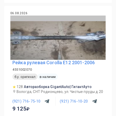
06.08.2026
Рейка рулевая Corolla E12 2001-2006
4551002070
б.у. оригинал
в наличии
128
Авторазборка GigantAuto| ГигантАуто
Вологда, СНТ Родионцево, ул. Чистые пруды д.20
(921) 716-75-10
(921) 716-10-20
9 125