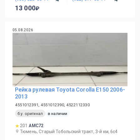
13 000
05.08.2026
Рейка рулевая Toyota Corolla E150 2006-
2013
4551012391, 4551012390, 4522112330
б.у. оригинал
в наличии
201
AMC72
Тюмень, Старый Тобольский тракт, 3-й км, 6с4