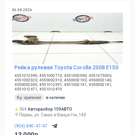
06.08.2026
Рейка рулевая Toyota Corolla 2008 E150
4551012390, 4551002710, 4551002390, 4551075030,
4551002320, 4550002310, 4550002130, 4550002140,
4550002300, 4551012391, 4551002141, 4550002141,
4551012471, 4551012470
б.у. оригинал
в наличии
364
Авторазбор 159АВТО
Пермь, ул. Сакко и Ванцетти, 140
(904) 840-47-47
13 000