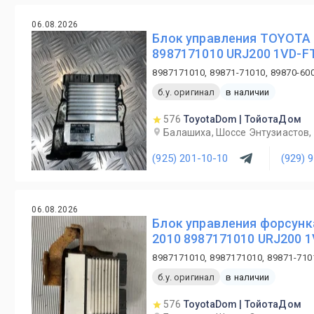
06.08.2026
Блок управления TOYOTA L
8987171010 URJ200 1VD-FT
8987171010, 89871-71010, 89870-60
б.у. оригинал
в наличии
576
ToyotaDom | ТойотаДом
Балашиха, Шоссе Энтузиастов, 
(925) 201-10-10
(929) 
06.08.2026
Блок управления форсунк
2010 8987171010 URJ200 1
8987171010, 8987171010, 89871-710
б.у. оригинал
в наличии
576
ToyotaDom | ТойотаДом