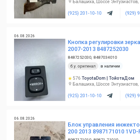
Балашиха, Шоссе Энтузиастов, 
(925) 201-10-10
(929) 
06.08.2026
Кнопка регулировки зерка
2007-2013 8487252030
8487252030, 8487034010
б.у. оригинал
в наличии
576
ToyotaDom | ТойотаДом
Балашиха, Шоссе Энтузиастов, 
(925) 201-10-10
(929) 
06.08.2026
Блок управления инжект
200 2013 8987171010 1VD-
8987171010, 89871-71010