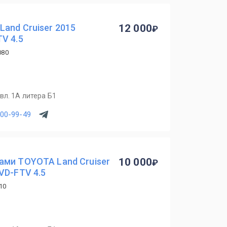
and Cruiser 2015
12 000
V 4.5
080
вл. 1А литера Б1
900-99-49
ами TOYOTA Land Cruiser
10 000
VD-FTV 4.5
10