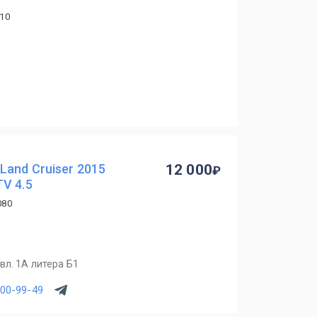
10
and Cruiser 2015
12 000
V 4.5
080
вл. 1А литера Б1
900-99-49