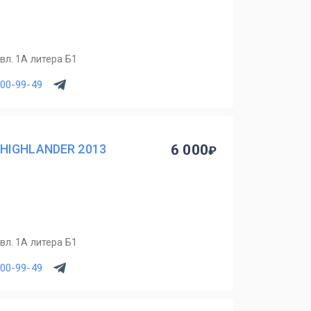
вл. 1А литера Б1
900-99-49
 HIGHLANDER 2013
6 000
вл. 1А литера Б1
900-99-49