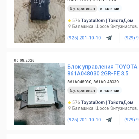
б.у. оригинал
в наличии
576
ToyotaDom | ТойотаДом
Балашиха, Шоссе Энтузиастов, 
(925) 201-10-10
(929) 
06.08.2026
Блок управления TOYOTA
861A048030 2GR-FE 3.5
861A048030, 861A0-48030
б.у. оригинал
в наличии
576
ToyotaDom | ТойотаДом
Балашиха, Шоссе Энтузиастов, 
(925) 201-10-10
(929) 