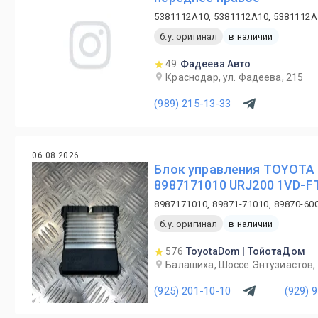
5381112A10, 5381112A10, 5381112A
б.у. оригинал
в наличии
49
Фадеева Авто
Краснодар, ул. Фадеева, 215
(989) 215-13-33
06.08.2026
Блок управления TOYOTA L
8987171010 URJ200 1VD-FT
8987171010, 89871-71010, 89870-60
б.у. оригинал
в наличии
576
ToyotaDom | ТойотаДом
Балашиха, Шоссе Энтузиастов, 
(925) 201-10-10
(929) 