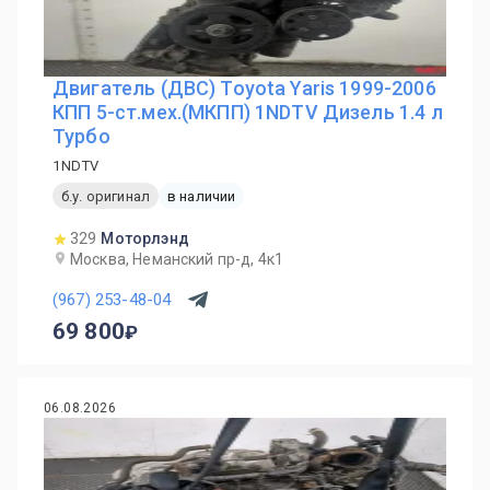
Двигатель (ДВС) Toyota Yaris 1999-2006
КПП 5-ст.мех.(МКПП) 1NDTV Дизель 1.4 л
Турбо
1NDTV
б.у. оригинал
в наличии
329
Моторлэнд
Москва, Неманский пр-д, 4к1
(967) 253-48-04
69 800
06.08.2026