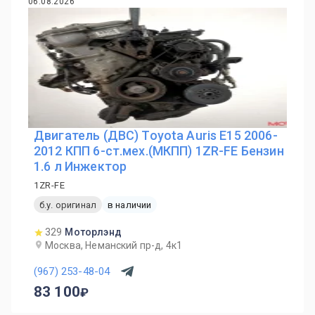
06.08.2026
Двигатель (ДВС) Toyota Auris E15 2006-
2012 КПП 6-ст.мех.(МКПП) 1ZR-FE Бензин
1.6 л Инжектор
1ZR-FE
б.у. оригинал
в наличии
329
Моторлэнд
Москва, Неманский пр-д, 4к1
(967) 253-48-04
83 100