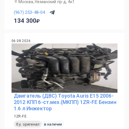
Москва, Неманский пр-д, 4к1
(967) 253-48-04
134 300
06.08.2026
Двигатель (ДВС) Toyota Auris E15 2006-
2012 КПП 6-ст.мех.(МКПП) 1ZR-FE Бензин
1.6 л Инжектор
1ZR-FE
б.у. оригинал
в наличии