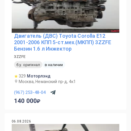
Двигатель (ДВС) Toyota Corolla E12
2001-2006 КПП 5-ст.мех.(МКПП) 3ZZFE
Бензин 1.6 л Инжектор
3ZZFE
б.у. оригинал
в наличии
329
Моторлэнд
Москва, Неманский пр-д, 4к1
(967) 253-48-04
140 000
06.08.2026