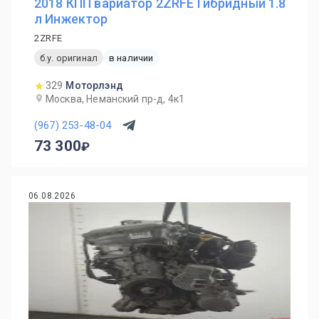
2018 КПП вариатор 2ZRFE Гибридный 1.8
л Инжектор
2ZRFE
б.у. оригинал
в наличии
329
Моторлэнд
Москва, Неманский пр-д, 4к1
(967) 253-48-04
73 300
06.08.2026