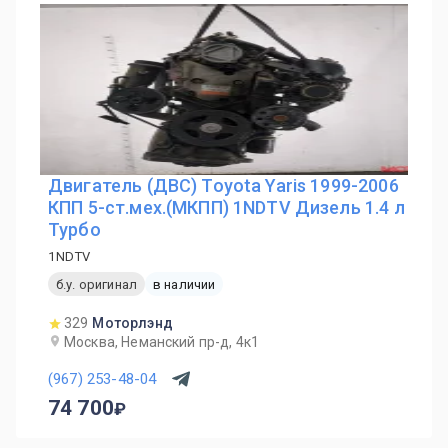
Двигатель (ДВС) Toyota Yaris 1999-2006
КПП 5-ст.мех.(МКПП) 1NDTV Дизель 1.4 л
Турбо
1NDTV
б.у. оригинал
в наличии
329
Моторлэнд
Москва, Неманский пр-д, 4к1
(967) 253-48-04
74 700