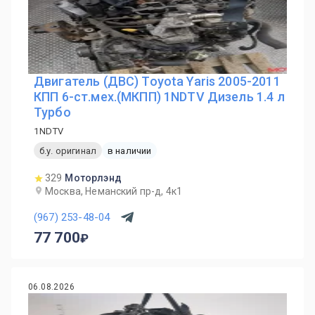
Двигатель (ДВС) Toyota Yaris 2005-2011
КПП 6-ст.мех.(МКПП) 1NDTV Дизель 1.4 л
Турбо
1NDTV
б.у. оригинал
в наличии
329
Моторлэнд
Москва, Неманский пр-д, 4к1
(967) 253-48-04
77 700
06.08.2026