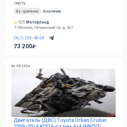
1NDTV
б.у. оригинал
в наличии
329
Моторлэнд
Москва, Неманский пр-д, 4к1
(967) 253-48-04
73 200
06.08.2026
Двигатель (ДВС) Toyota Urban Cruiser
2009-2014 КПП 6-ст.мех 4х4 (МКПП)