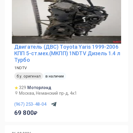
Двигатель (ДВС) Toyota Yaris 1999-2006
КПП 5-ст.мех.(МКПП) 1NDTV Дизель 1.4 л
Турбо
1NDTV
б.у. оригинал
в наличии
329
Моторлэнд
Москва, Неманский пр-д, 4к1
(967) 253-48-04
69 800