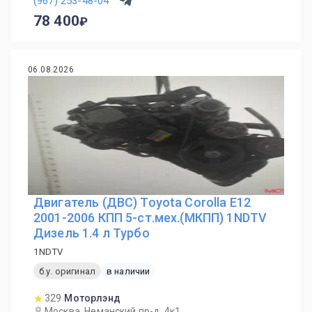
(967) 253-48-04
78 400
06.08.2026
Двигатель (ДВС) Toyota Corolla E12
2001-2006 КПП 5-ст.мех.(МКПП) 1NDTV
Дизель 1.4 л Турбо
1NDTV
б.у. оригинал
в наличии
329
Моторлэнд
Москва, Неманский пр-д, 4к1