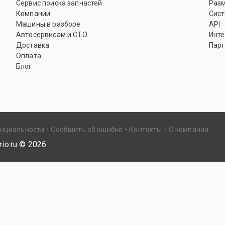
Сервис поиска запчастей
Раз
Компании
Сист
Машины в разборе
API
Автосервисам и СТО
Инте
Доставка
Парт
Оплата
Блог
енциальности
Сообщить об ошибке
Контакты
О компании
io.ru ©
2026