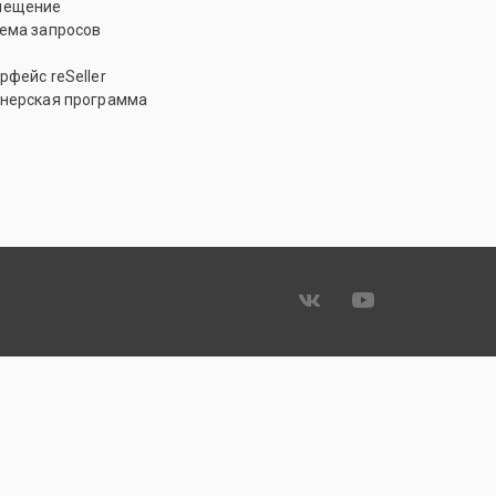
мещение
ема запросов
рфейс reSeller
нерская программа