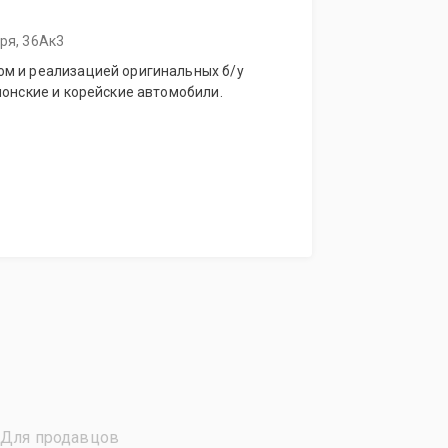
бря, 36Ак3
м и реализацией оригинальных б/у
понские и корейские автомобили.
Для продавцов