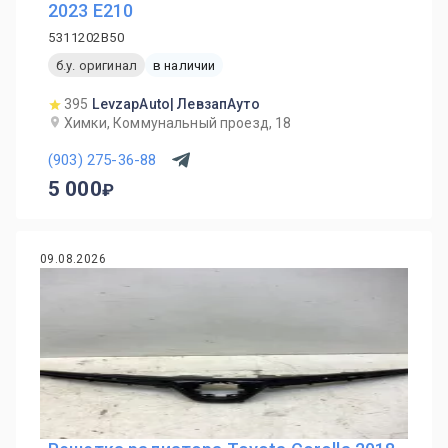
2023 E210
5311202B50
б.у. оригинал
в наличии
395
LevzapAuto| ЛевзапАуто
Химки, Коммунальный проезд, 18
(903) 275-36-88
5 000
09.08.2026