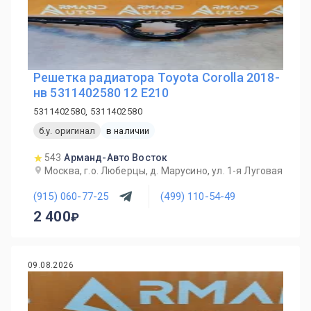
Решетка радиатора Toyota Corolla 2018-
нв 5311402580 12 E210
5311402580, 5311402580
б.у. оригинал
в наличии
543
Арманд-Авто Восток
Москва, г.о. Люберцы, д. Марусино, ул. 1-я Луговая
(915) 060-77-25
(499) 110-54-49
2 400
09.08.2026