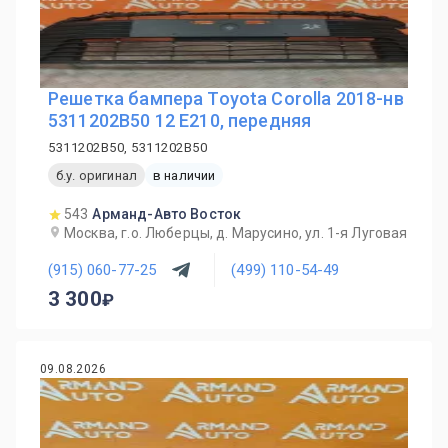
Решетка бампера Toyota Corolla 2018-нв
5311202B50 12 E210, передняя
5311202B50, 5311202B50
б.у. оригинал
в наличии
543
Арманд-Авто Восток
Москва, г.о. Люберцы, д. Марусино, ул. 1-я Луговая
(915) 060-77-25
(499) 110-54-49
3 300
09.08.2026