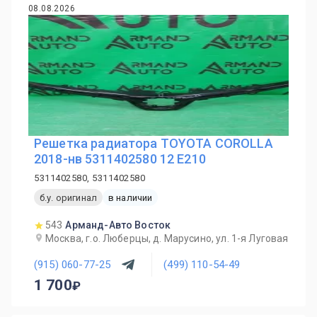
08.08.2026
Решетка радиатора TOYOTA COROLLA
2018-нв 5311402580 12 E210
5311402580, 5311402580
б.у. оригинал
в наличии
543
Арманд-Авто Восток
Москва, г.о. Люберцы, д. Марусино, ул. 1-я Луговая
(915) 060-77-25
(499) 110-54-49
1 700