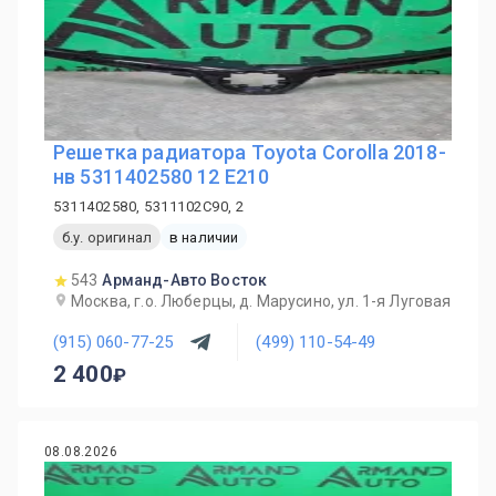
Решетка радиатора Toyota Corolla 2018-
нв 5311402580 12 E210
5311402580, 5311102C90, 2
б.у. оригинал
в наличии
543
Арманд-Авто Восток
Москва, г.о. Люберцы, д. Марусино, ул. 1-я Луговая
(915) 060-77-25
(499) 110-54-49
2 400
08.08.2026