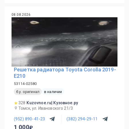
08.08.2026
Решетка радиатора Toyota Corolla 2019-
E210
53114-02580
б.у. оригинал
в наличии
328
Kuzovnoe.ru| Кузовное.ру
Томск, ул. Ивановского 21/3
(952) 890-41-23
(382) 294-29-11
1 000