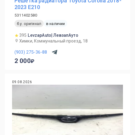
Решетка радиатора Toyota Corolla 2018-
2023 E210
5311402580
б.у. оригинал
в наличии
395
LevzapAuto| ЛевзапАуто
Химки, Коммунальный проезд, 18
(903) 275-36-88
2 000
09.08.2026