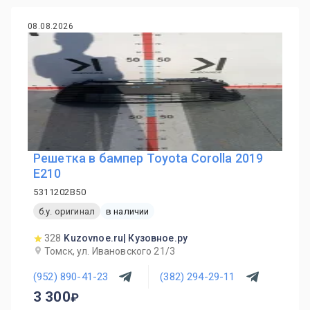
08.08.2026
Решетка в бампер Toyota Corolla 2019
E210
5311202B50
б.у. оригинал
в наличии
328
Kuzovnoe.ru| Кузовное.ру
Томск, ул. Ивановского 21/3
(952) 890-41-23
(382) 294-29-11
3 300