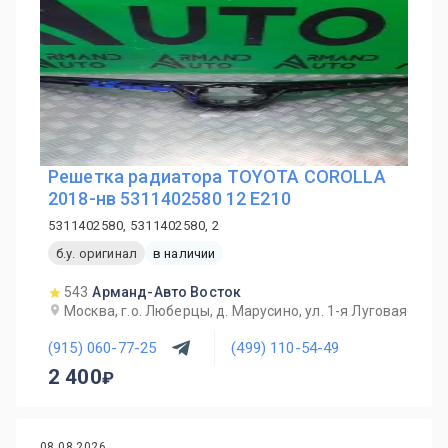
Решетка радиатора TOYOTA COROLLA
2018-нв 5311402580 12 E210
5311402580, 5311402580, 2
б.у. оригинал
в наличии
543
Арманд-Авто Восток
Москва, г.о. Люберцы, д. Марусино, ул. 1-я Луговая
(915) 060-77-25
(499) 110-54-49
2 400
08.08.2026