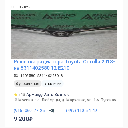
08.08.2026
Решетка радиатора Toyota Corolla 2018-
нв 5311402580 12 E210
5311402580, 5311402580, 8
б.у. оригинал
в наличии
543
Арманд-Авто Восток
Москва, г.о. Люберцы, д. Марусино, ул. 1-я Луговая
(915) 060-77-25
(499) 110-54-49
9 200