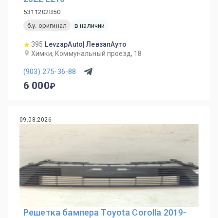
5311202B50
б.у. оригинал
в наличии
395
LevzapAuto| ЛевзапАуто
Химки, Коммунальный проезд, 18
(903) 275-36-88
6 000
09.08.2026
Решетка бампера Toyota Corolla 2019-