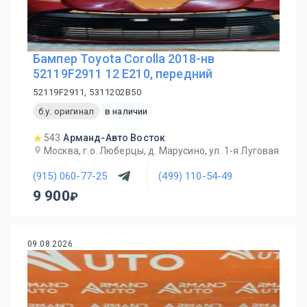
Бампер Toyota Corolla 2018-нв
52119F2911 12 E210, передний
52119F2911, 5311202B50
б.у. оригинал
в наличии
543
Арманд-Авто Восток
Москва, г.о. Люберцы, д. Марусино, ул. 1-я Луговая
(915) 060-77-25
(499) 110-54-49
9 900
09.08.2026