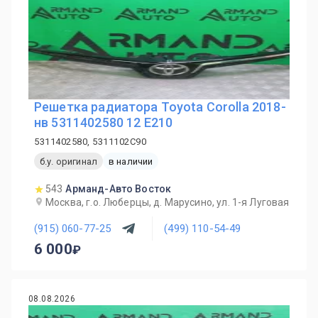
Решетка радиатора Toyota Corolla 2018-
нв 5311402580 12 E210
5311402580, 5311102C90
б.у. оригинал
в наличии
543
Арманд-Авто Восток
Москва, г.о. Люберцы, д. Марусино, ул. 1-я Луговая
(915) 060-77-25
(499) 110-54-49
6 000
08.08.2026