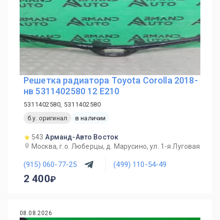
Решетка радиатора Toyota Corolla 2018-
нв 5311402580 12 E210
5311402580, 5311402580
б.у. оригинал
в наличии
543
Арманд-Авто Восток
Москва, г.о. Люберцы, д. Марусино, ул. 1-я Луговая
(915) 060-77-25
(499) 110-54-49
2 400
08.08.2026