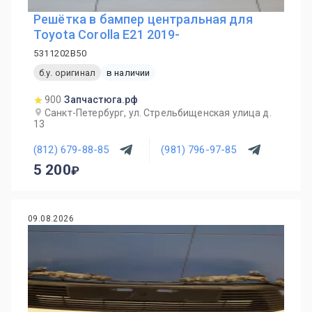
Решётка в бампер центральная для
Toyota Corolla E21 2019-
5311202B50
б.у. оригинал
в наличии
900
Запчастюга.рф
Санкт-Петербург, ул. Стрельбищенская улица д.
13
(812) 679-88-85
(981) 796-97-85
5 200
09.08.2026