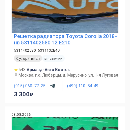
Решетка радиатора Toyota Corolla 2018-
нв 5311402580 12 E210
5311402580, 5311102E40
б.у. оригинал
в наличии
543
Арманд-Авто Восток
Москва, г.о. Люберцы, д. Марусино, ул. 1-я Луговая
(915) 060-77-25
(499) 110-54-49
3 300
08.08.2026