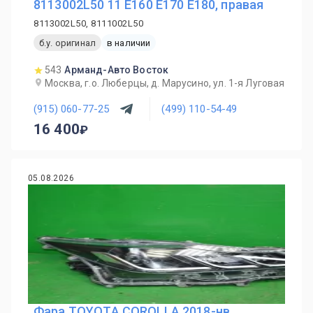
8113002L50 11 E160 E170 E180, правая
8113002L50, 8111002L50
б.у. оригинал
в наличии
543
Арманд-Авто Восток
Москва, г.о. Люберцы, д. Марусино, ул. 1-я Луговая
(915) 060-77-25
(499) 110-54-49
16 400
05.08.2026
Фара TOYOTA COROLLA 2018-нв