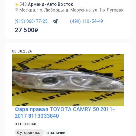
543
Арманд-Авто Восток
Москва, г.о. Люберцы, д. Марусино, ул. 1-я Луговая
(915) 060-77-25
(499) 110-54-49
27 500
05.08.2026
Фара правая TOYOTA CAMRY 50 2011-
2017 8113033840
8113033840
б.у. оригинал
в наличии