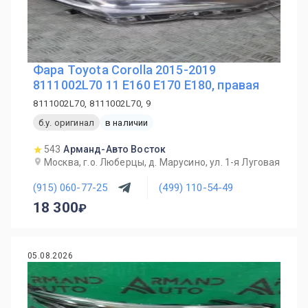
Фара Toyota Corolla 2015-2019
8111002L70 11 E160 E170 E180, правая
8111002L70, 8111002L70, 9
б.у. оригинал
в наличии
543
Арманд-Авто Восток
Москва, г.о. Люберцы, д. Марусино, ул. 1-я Луговая
(915) 060-77-25
(499) 110-54-49
18 300
05.08.2026