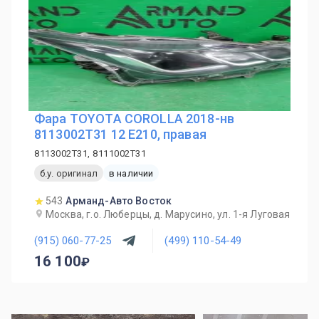
Фара TOYOTA COROLLA 2018-нв
8113002T31 12 E210, правая
8113002T31, 8111002T31
б.у. оригинал
в наличии
543
Арманд-Авто Восток
Москва, г.о. Люберцы, д. Марусино, ул. 1-я Луговая
(915) 060-77-25
(499) 110-54-49
16 100