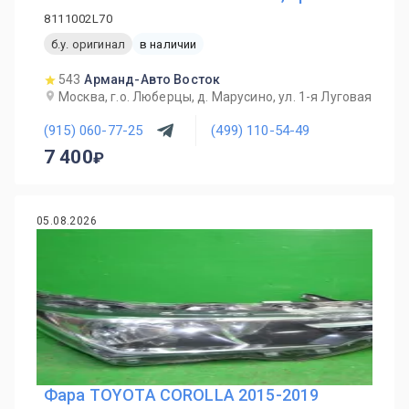
8111002L70
б.у. оригинал
в наличии
543
Арманд-Авто Восток
Москва, г.о. Люберцы, д. Марусино, ул. 1-я Луговая
(915) 060-77-25
(499) 110-54-49
7 400
05.08.2026
Фара TOYOTA COROLLA 2015-2019