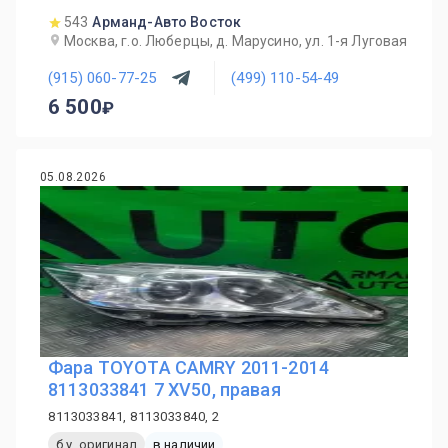
543
Арманд-Авто Восток
Москва, г.о. Люберцы, д. Марусино, ул. 1-я Луговая
(915) 060-77-25
(499) 110-54-49
6 500
05.08.2026
Фара TOYOTA CAMRY 2011-2014
8113033841 7 XV50, правая
8113033841, 8113033840, 2
б.у. оригинал
в наличии