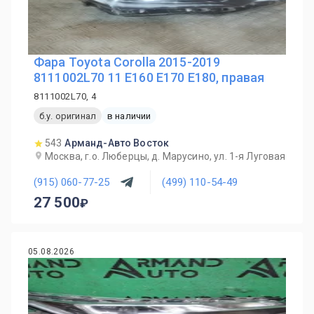
Фара Toyota Corolla 2015-2019
8111002L70 11 E160 E170 E180, правая
8111002L70, 4
б.у. оригинал
в наличии
543
Арманд-Авто Восток
Москва, г.о. Люберцы, д. Марусино, ул. 1-я Луговая
(915) 060-77-25
(499) 110-54-49
27 500
05.08.2026