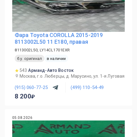
Фара Toyota COROLLA 2015-2019
8113002L50 11 E180, правая
8113002L50, LY14CL1701EXR
б.у. оригинал
в наличии
543
Арманд-Авто Восток
Москва, г.о. Люберцы, д. Марусино, ул. 1-я Луговая
(915) 060-77-25
(499) 110-54-49
8 200
05.08.2026