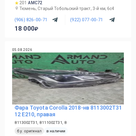
201
AMC72
Тюмень, Старый Тобольский тракт, 3-й км, 6с4
(906) 826-00-71
(922) 077-00-71
18 000
05.08.2026
Фара Toyota Corolla 2018-нв 8113002T31
12 E210, правая
8113002T31, 8111002T31, 8
б.у. оригинал
в наличии