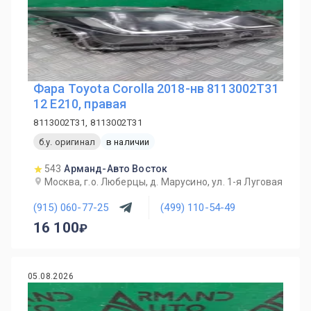
Фара Toyota Corolla 2018-нв 8113002T31
12 E210, правая
8113002T31, 8113002T31
б.у. оригинал
в наличии
543
Арманд-Авто Восток
Москва, г.о. Люберцы, д. Марусино, ул. 1-я Луговая
(915) 060-77-25
(499) 110-54-49
16 100
05.08.2026