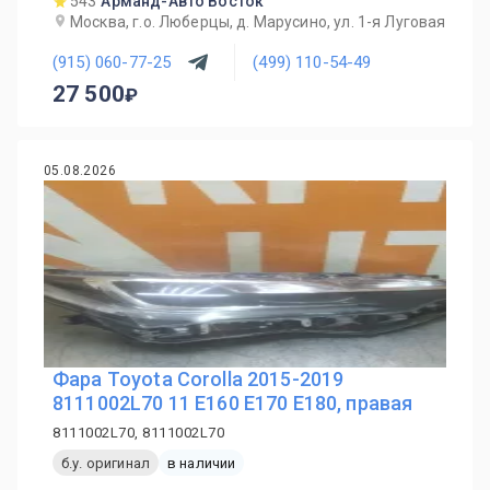
543
Арманд-Авто Восток
Москва, г.о. Люберцы, д. Марусино, ул. 1-я Луговая
(915) 060-77-25
(499) 110-54-49
27 500
05.08.2026
Фара Toyota Corolla 2015-2019
8111002L70 11 E160 E170 E180, правая
8111002L70, 8111002L70
б.у. оригинал
в наличии