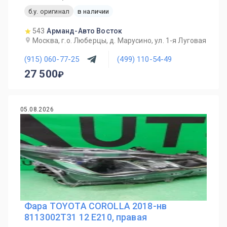
б.у. оригинал
в наличии
543
Арманд-Авто Восток
Москва, г.о. Люберцы, д. Марусино, ул. 1-я Луговая
(915) 060-77-25
(499) 110-54-49
27 500
05.08.2026
Фара TOYOTA COROLLA 2018-нв
8113002T31 12 E210, правая