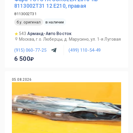
8113002T31 12 E210, правая
8113002T31
б.у. оригинал
в наличии
543
Арманд-Авто Восток
Москва, г.о. Люберцы, д. Марусино, ул. 1-я Луговая
(915) 060-77-25
(499) 110-54-49
6 500
05.08.2026