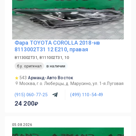
Фара TOYOTA COROLLA 2018-нв
8113002T31 12 E210, правая
8113002T31, 8111002T31, 10
б.у. оригинал
в наличии
543
Арманд-Авто Восток
Москва, г.о. Люберцы, д. Марусино, ул. 1-я Луговая
(915) 060-77-25
(499) 110-54-49
24 200
05.08.2026