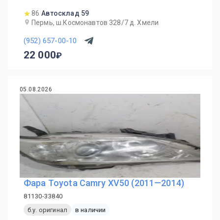
86
Автосклад 59
Пермь, ш.Космонавтов 328/7 д. Хмели
(952) 657-00-10
22 000
05.08.2026
Фара Toyota Camry XV50 (2011—2014)
81130-33840
б.у. оригинал
в наличии