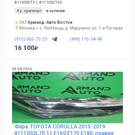
8113002T31, 8111002T30
б.у. оригинал
в наличии
543
Арманд-Авто Восток
Москва, г.о. Люберцы, д. Марусино, ул. 1-я Луговая
(915) 060-77-25
(499) 110-54-49
16 100
05.08.2026
Фара TOYOTA COROLLA 2015-2019
8111002L70 11 E160 E170 E180, правая