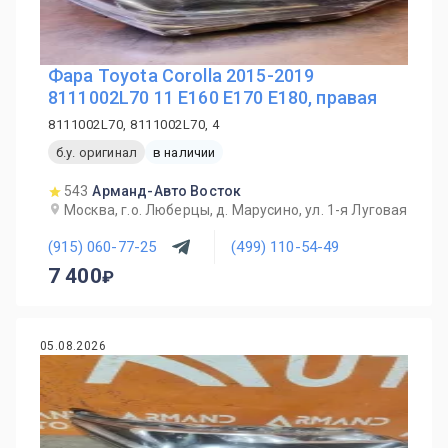
Фара Toyota Corolla 2015-2019
8111002L70 11 E160 E170 E180, правая
8111002L70, 8111002L70, 4
б.у. оригинал
в наличии
543
Арманд-Авто Восток
Москва, г.о. Люберцы, д. Марусино, ул. 1-я Луговая
(915) 060-77-25
(499) 110-54-49
7 400
05.08.2026