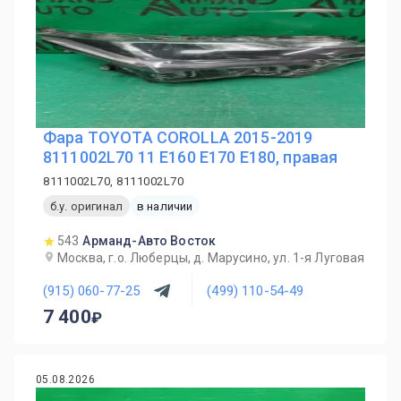
Фара TOYOTA COROLLA 2015-2019
8111002L70 11 E160 E170 E180, правая
8111002L70, 8111002L70
б.у. оригинал
в наличии
543
Арманд-Авто Восток
Москва, г.о. Люберцы, д. Марусино, ул. 1-я Луговая
(915) 060-77-25
(499) 110-54-49
7 400
05.08.2026