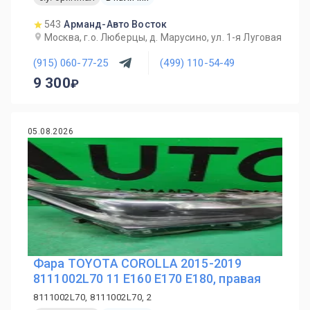
543
Арманд-Авто Восток
Москва, г.о. Люберцы, д. Марусино, ул. 1-я Луговая
(915) 060-77-25
(499) 110-54-49
9 300
05.08.2026
Фара TOYOTA COROLLA 2015-2019
8111002L70 11 E160 E170 E180, правая
8111002L70, 8111002L70, 2