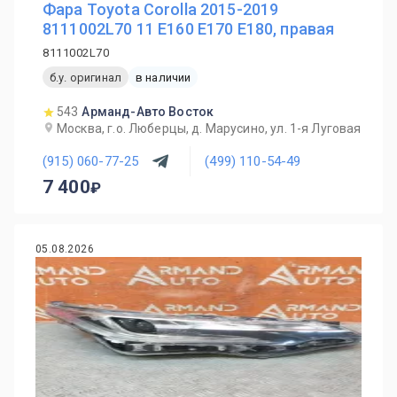
Фара Toyota Corolla 2015-2019
8111002L70 11 E160 E170 E180, правая
8111002L70
б.у. оригинал
в наличии
543
Арманд-Авто Восток
Москва, г.о. Люберцы, д. Марусино, ул. 1-я Луговая
(915) 060-77-25
(499) 110-54-49
7 400
05.08.2026