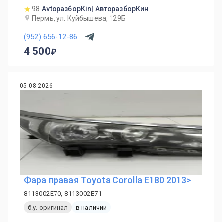
98
AvtoразборKin| АвторазборКин
Пермь, ул. Куйбышева, 129Б
(952) 656-12-86
4 500
05.08.2026
Фара правая Toyota Corolla E180 2013>
8113002E70, 8113002E71
б.у. оригинал
в наличии