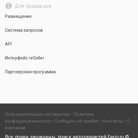
Для продавцов
Размещение
Система запросов
API
Интерфейс reSeller
Партнерская программа
Пользовательское соглашение
Политика
конфиденциальности
Сообщить об ошибке
Контакты
О
компании
Все права защищены, поиск автозапчастей Ferio.ru ©