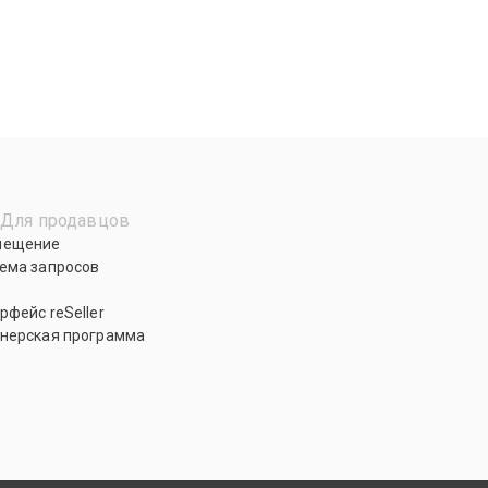
Для продавцов
мещение
ема запросов
рфейс reSeller
нерская программа