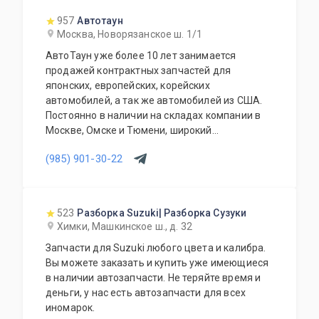
957
Автотаун
Москва, Новорязанское ш. 1/1
АвтоТаун уже более 10 лет занимается
продажей контрактных запчастей для
японских, европейских, корейских
автомобилей, а так же автомобилей из США.
Постоянно в наличии на складах компании в
Москве, Омске и Тюмени, широкий
ассортимент контрактных автозапчастей –
(985) 901-30-22
более 150000 наименований. Все запчасти,
продаваемые с нашего склада БЕЗ пробега по
РФ. Специальное предложение для СТО и
автомагазинов.
523
Разборка Suzuki| Разборка Сузуки
Химки, Машкинское ш., д. 32
Запчасти для Suzuki любого цвета и калибра.
Вы можете заказать и купить уже имеющиеся
в наличии автозапчасти. Не теряйте время и
деньги, у нас есть автозапчасти для всех
иномарок.