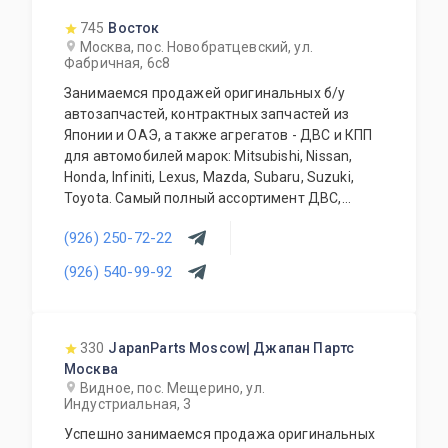
745
Восток
Москва, пос. Новобратцевский, ул.
Фабричная, 6с8
Занимаемся продажей оригинальных б/у
автозапчастей, контрактных запчастей из
Японии и ОАЭ, а также агрегатов - ДВС и КПП
для автомобилей марок: Mitsubishi, Nissan,
Honda, Infiniti, Lexus, Mazda, Subaru, Suzuki,
Toyota. Самый полный ассортимент ДВС,
АКПП, МКПП, кузовных запчастей, подвесок и
(926) 250-72-22
прочего. Предоставляется гарантия качества
на всю продукцию. Приемлемые цены и
(926) 540-99-92
система скидок для постоянных и оптовых
клиентов. Будем рады видеть Вас у себя
ежедневно!
330
JapanParts Moscow| Джапан Партс
Москва
Видное, пос. Мещерино, ул.
Индустриальная, 3
Успешно занимаемся продажа оригинальных