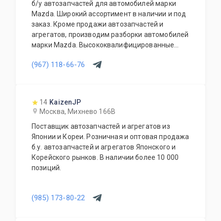
б/у автозапчастей для автомобилей марки
Mazda. Широкий ассортимент в наличии и под
заказ. Кроме продажи автозапчастей и
агрегатов, производим разборки автомобилей
марки Mazda. Высококвалифицированные
специалисты выполнят слесарный ремонт, все
(967) 118-66-76
его виды. В нашем автосервисе проводится
полная диагностика Вашего автомобиля.
Подберем и установим необходимую
автозапчасть или агрегат, а также
14
KaizenJP
дополнительное оборудование для Вашего
Москва, Михнево 166В
автомобиля. Гарантия качества на все услуги
Поставщик автозапчастей и агрегатов из
и продукцию. Квалифицированные
Японии и Кореи. Розничная и оптовая продажа
специалисты. Мы работаем для Вас каждый
б.у. автозапчастей и агрегатов Японского и
день.
Корейского рынков. В наличии более 10 000
позиций.
(985) 173-80-22