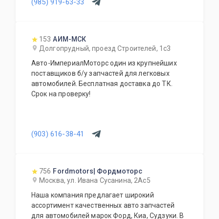
(985) 919-63-33
отличных доноров с живыми узлами. Мы
отбираем лучшее, чтобы вы могли починить
авто с умом, а не переплачивать за новый
оригинал у дилера.
153
АИМ-МСК
Долгопрудный, проезд Строителей, 1с3
Авто-ИмпериалМоторс один из крупнейших
поставщиков б/у запчастей для легковых
автомобилей. Бесплатная доставка до ТК.
Срок на проверку!
(903) 616-38-41
756
Fordmotors| Фордмоторс
Москва, ул. Ивана Сусанина, 2Ас5
Наша компания предлагает широкий
ассортимент качественных авто запчастей
для автомобилей марок Форд, Киа, Судзуки. В