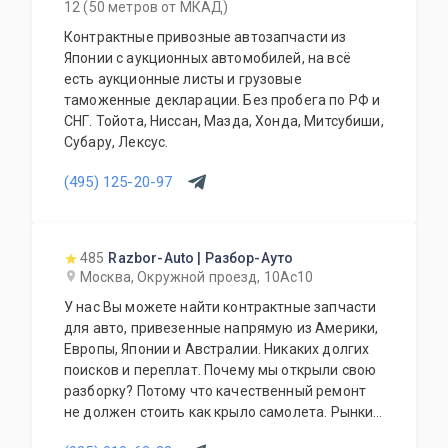
12 (50 метров от МКАД)
Контрактные привозные автозапчасти из
Японии с аукционных автомобилей, на всё
есть аукционные листы и грузовые
таможенные декларации. Без пробега по РФ и
СНГ. Тойота, Ниссан, Мазда, Хонда, Митсубиши,
Субару, Лексус.
(495) 125-20-97
485
Razbor-Auto | Разбор-Ауто
Москва, Окружной проезд, 10Ас10
У нас Вы можете найти контрактные запчасти
для авто, привезенные напрямую из Америки,
Европы, Японии и Австралии. Никаких долгих
поисков и переплат. Почему мы открыли свою
разборку? Потому что качественный ремонт
не должен стоить как крыло самолета. Рынки
США, Европы, Японии и Австралии полны