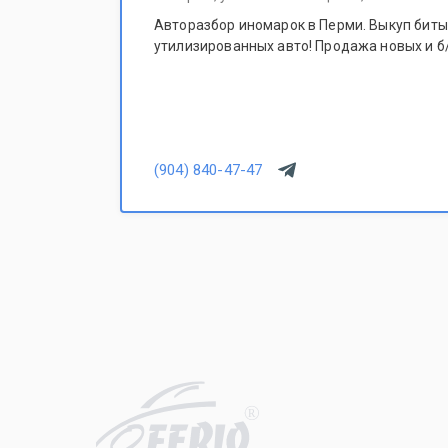
Авторазбор иномарок в Перми. Выкуп битых
утилизированных авто! Продажа новых и б/
(904) 840-47-47
R