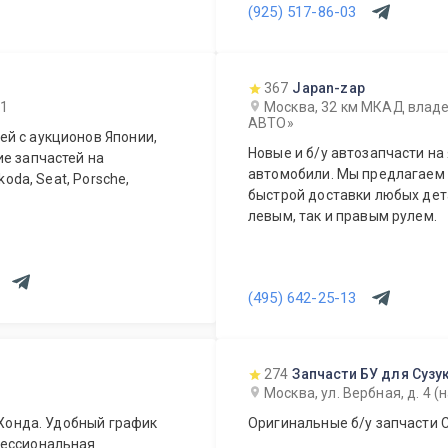
(925) 517-86-03
367
Japan-zap
 1
Москва, 32 км МКАД владе
АВТО»
й с аукционов Японии,
Новые и б/у автозапчасти на
ие запчастей на
автомобили. Мы предлагаем возможность оперативного заказа и
koda, Seat, Porsche,
быстрой доставки любых дета
левым, так и правым рулем.
(495) 642-25-13
274
Запчасти БУ для Сузу
Москва, ул. Вербная, д. 4 (
 Хонда. Удобный график
Оригинальные б/у запчасти С
фессиональная