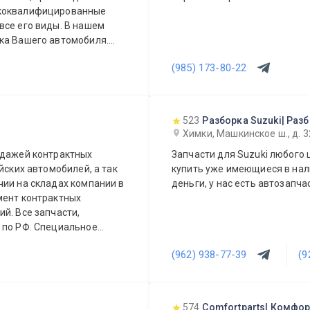
ококвалифицированные
все его виды. В нашем
ка Вашего автомобиля.
или агрегат, а
(985) 173-80-22
Вашего автомобиля.
 день.
523
Разборка Suzuki| Раз
Химки, Машкинское ш., д. 3
одажей контрактных
Запчасти для Suzuki любого 
йских автомобилей, а так
купить уже имеющиеся в нали
деньги, у нас есть автозапча
мент контрактных
сти,
ециальное
(962) 938-77-39
(9
574
Comfortparts| Комфор