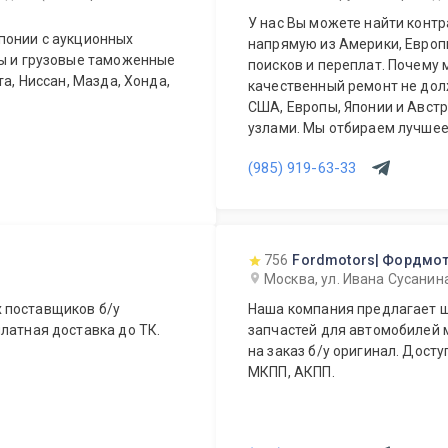
У нас Вы можете найти контр
понии с аукционных
напрямую из Америки, Европы
ты и грузовые таможенные
поисков и переплат. Почему 
та, Ниссан, Мазда, Хонда,
качественный ремонт не дол
США, Европы, Японии и Авст
узлами. Мы отбираем лучшее,
не переплачивать за новый о
(985) 919-63-33
756
Fordmotors| Фордмо
Москва, ул. Ивана Сусанин
 поставщиков б/у
Наша компания предлагает ш
латная доставка до ТК.
запчастей для автомобилей м
на заказ б/у оригинал. Дост
МКПП, АКПП.