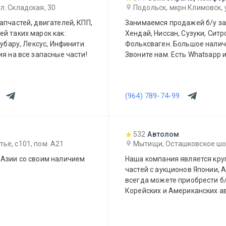
л. Складская, 30
Подольск, мкрн Климовск,
апчастей, двигателей, КПП,
Занимаемся продажей б/у зап
й таких марок как:
Хендай, Ниссан, Сузуки, Ситр
Субару, Лексус, Инфинити.
Фольксваген. Большое наличи
я на все запасные части!
Звоните нам. Есть Whatsapp и 
(964) 789-74-99
532
Автолом
ье, с101, пом. А21
Мытищи, Осташковское шоссе
 Азии со своим наличием
Наша компания является кр
частей с аукционов Японии, А
всегда можете приобрести б/
Корейских и Американских а