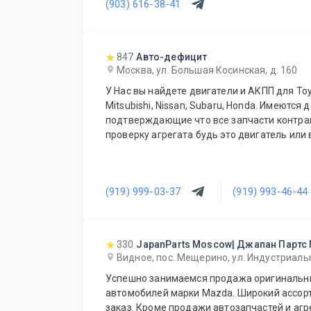
(903) 616-38-41
847
Авто-дефицит
Москва, ул. Большая Косинская, д. 160
У Нас вы найдете двигатели и АКПП для Toyot
Mitsubishi, Nissan, Subaru, Honda. Имеются 
подтверждающие что все запчасти контрактные. Даем время на
проверку агрегата будь это двигатель или 
(919) 999-03-37
(919) 993-46-44
330
JapanParts Moscow| Джапан Партс
Видное, пос. Мещерино, ул. Индустриальн
Успешно занимаемся продажа оригинальны
автомобилей марки Mazda. Широкий ассорт
заказ. Кроме продажи автозапчастей и агр