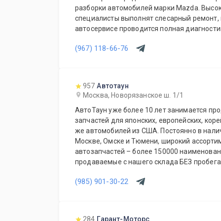
разборки автомобилей марки Mazda. Выс
специалисты выполнят слесарный ремонт, 
автосервисе проводится полная диагности
Подберем и установим необходимую автозапчасть 
(967) 118-66-76
также дополнительное оборудование для 
Гарантия качества на все услуги и продукцию. Квалифицированные
специалисты. Мы работаем для Вас каждый
957
Автотаун
Москва, Новорязанское ш. 1/1
АвтоТаун уже более 10 лет занимается пр
запчастей для японских, европейских, коре
же автомобилей из США. Постоянно в наличии на складах компании в
Москве, Омске и Тюмени, широкий ассорти
автозапчастей – более 150000 наименований. Все запча
продаваемые с нашего склада БЕЗ пробега по РФ. Сп
предложение для СТО и автомагазинов.
(985) 901-30-22
284
Гарант-Моторс