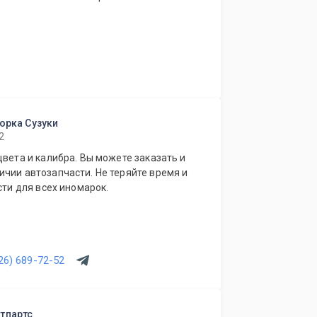
борка Сузуки
2
цвета и калибра. Вы можете заказать и
чии автозапчасти. Не теряйте время и
сти для всех иномарок.
26) 689-72-52
тпартс