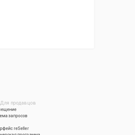
Для продавцов
мещение
ема запросов
рфейс reSeller
нерская программа