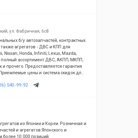
кий, ул. Фабричная, 6с8
альных б/у автозапчастей, контрактных
 также агрегатов - ДВС и КПП для
 Nissan, Honda, Infiniti, Lexus, Mazda,
ый полный ассортимент ДВС, АКПП, МКПП,
к и прочего. Предоставляется гарантия
 Приемлемые цены и система скидок для
ов. Будем рады видеть Вас у себя
26) 540-99-92
грегатов из Японии и Кореи. Розничная и
пчастей и агрегатов Японского и
и более 10 000 позиций.