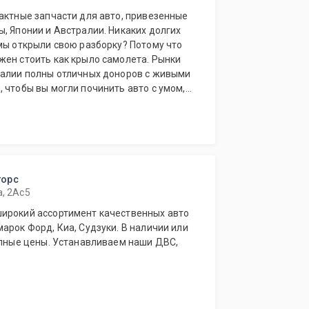
актные запчасти для авто, привезенные
, Японии и Австралии. Никаких долгих
мы открыли свою разборку? Потому что
жен стоить как крыло самолета. Рынки
ралии полны отличных доноров с живыми
 чтобы вы могли починить авто с умом, а
ригинал у дилера.
торс
а, 2Ас5
ирокий ассортимент качественных авто
арок Форд, Киа, Судзуки. В наличии или
упные цены. Устанавливаем наши ДВС,