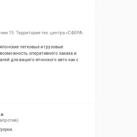
ние 15. Территория тех. центра «СФЕРА-
 японские легковые и грузовые
лей для вашего японского авто как с
ки
напротив)
узуки.