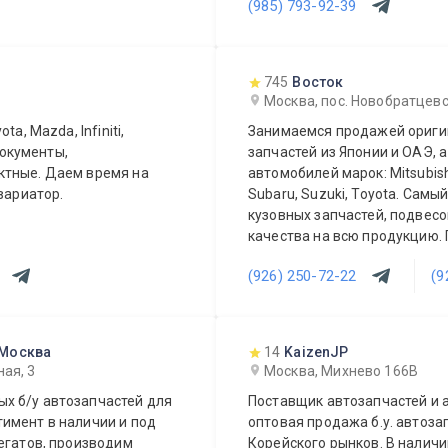
(985) 793-92-39
745
Восток
Москва, пос. Новобратцевс
a, Mazda, Infiniti,
Занимаемся продажей оригин
документы,
запчастей из Японии и ОАЭ, а
автомобилей марок: Mitsubishi,
вариатор.
Subaru, Suzuki, Toyota. Сам
кузовных запчастей, подвесо
качества на всю продукцию.
постоянных и оптовых клиент
(926) 250-72-22
(9
ежедневно!
 Москва
14
KaizenJP
ая, 3
Москва, Михнево 166В
х б/у автозапчастей для
Поставщик автозапчастей и а
имент в наличии и под
оптовая продажа б.у. автоза
егатов, производим
Корейского рынков. В наличи