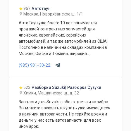
957
Автотаун
Москва, Новорязанское ш. 1/1
АвтоТаун уже более 10 лет занимается
продажей контрактных запчастей для
японских, европейских, корейских
автомобилей, а так же автомобилей из США.
Постоянно в наличии на складах компании в
Москве, Омске и Тюмени, широкий
ассортимент контрактных автозапчастей –
(985) 901-30-22
более 150000 наименований. Все запчасти,
продаваемые с нашего склада БЕЗ пробега по
РФ. Специальное предложение для СТО и
автомагазинов.
523
Разборка Suzuki| Разборка Сузуки
Химки, Машкинское ш., д. 32
Запчасти для Suzuki любого цвета и калибра.
Вы можете заказать и купить уже имеющиеся
в наличии автозапчасти. Не теряйте время и
деньги, у нас есть автозапчасти для всех
иномарок.