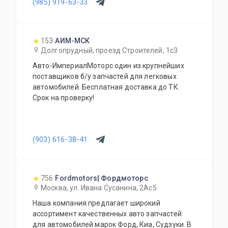
(985) 919-63-33
отличных доноров с живыми узлами. Мы
отбираем лучшее, чтобы вы могли починить
авто с умом, а не переплачивать за новый
оригинал у дилера.
153
АИМ-МСК
Долгопрудный, проезд Строителей, 1с3
Авто-ИмпериалМоторс один из крупнейших
поставщиков б/у запчастей для легковых
автомобилей. Бесплатная доставка до ТК.
Срок на проверку!
(903) 616-38-41
756
Fordmotors| Фордмоторс
Москва, ул. Ивана Сусанина, 2Ас5
Наша компания предлагает широкий
ассортимент качественных авто запчастей
для автомобилей марок Форд, Киа, Судзуки. В