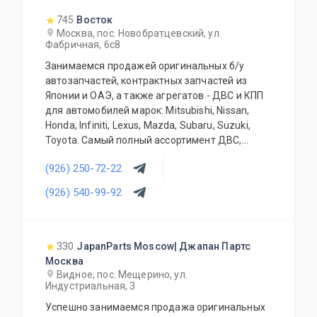
745
Восток
Москва, пос. Новобратцевский, ул.
Фабричная, 6с8
Занимаемся продажей оригинальных б/у
автозапчастей, контрактных запчастей из
Японии и ОАЭ, а также агрегатов - ДВС и КПП
для автомобилей марок: Mitsubishi, Nissan,
Honda, Infiniti, Lexus, Mazda, Subaru, Suzuki,
Toyota. Самый полный ассортимент ДВС,
АКПП, МКПП, кузовных запчастей, подвесок и
(926) 250-72-22
прочего. Предоставляется гарантия качества
на всю продукцию. Приемлемые цены и
(926) 540-99-92
система скидок для постоянных и оптовых
клиентов. Будем рады видеть Вас у себя
ежедневно!
330
JapanParts Moscow| Джапан Партс
Москва
Видное, пос. Мещерино, ул.
Индустриальная, 3
Успешно занимаемся продажа оригинальных