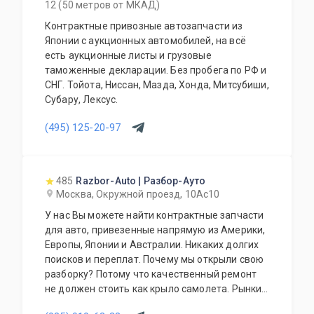
12 (50 метров от МКАД)
Контрактные привозные автозапчасти из
Японии с аукционных автомобилей, на всё
есть аукционные листы и грузовые
таможенные декларации. Без пробега по РФ и
СНГ. Тойота, Ниссан, Мазда, Хонда, Митсубиши,
Субару, Лексус.
(495) 125-20-97
485
Razbor-Auto | Разбор-Ауто
Москва, Окружной проезд, 10Ас10
У нас Вы можете найти контрактные запчасти
для авто, привезенные напрямую из Америки,
Европы, Японии и Австралии. Никаких долгих
поисков и переплат. Почему мы открыли свою
разборку? Потому что качественный ремонт
не должен стоить как крыло самолета. Рынки
США, Европы, Японии и Австралии полны