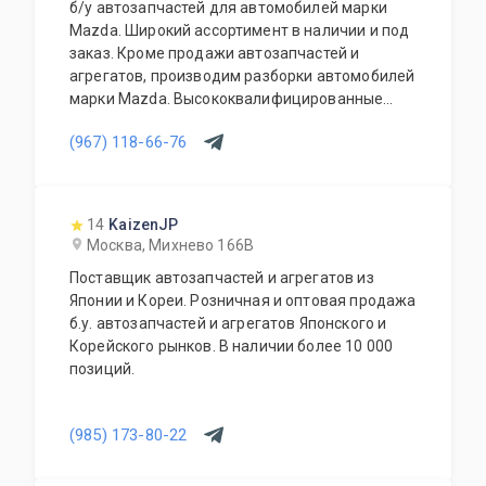
б/у автозапчастей для автомобилей марки
Mazda. Широкий ассортимент в наличии и под
заказ. Кроме продажи автозапчастей и
агрегатов, производим разборки автомобилей
марки Mazda. Высококвалифицированные
специалисты выполнят слесарный ремонт, все
(967) 118-66-76
его виды. В нашем автосервисе проводится
полная диагностика Вашего автомобиля.
Подберем и установим необходимую
автозапчасть или агрегат, а также
14
KaizenJP
дополнительное оборудование для Вашего
Москва, Михнево 166В
автомобиля. Гарантия качества на все услуги
Поставщик автозапчастей и агрегатов из
и продукцию. Квалифицированные
Японии и Кореи. Розничная и оптовая продажа
специалисты. Мы работаем для Вас каждый
б.у. автозапчастей и агрегатов Японского и
день.
Корейского рынков. В наличии более 10 000
позиций.
(985) 173-80-22