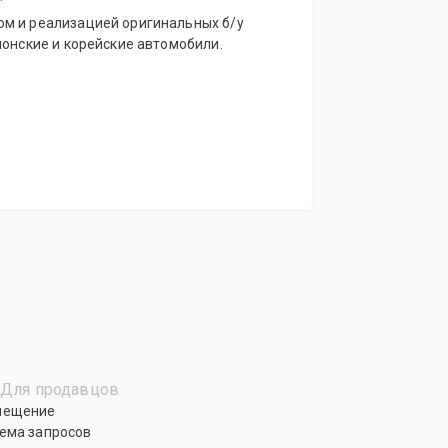
м и реализацией оригинальных б/у
понские и корейские автомобили.
Для продавцов
мещение
ема запросов