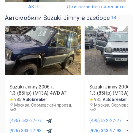
АКПП
Двигатель без навесного
Автомобили Suzuki Jimny в разборе
14
Suzuki Jimny
2006
г.
Suzuki Jimny
2006
г
1.3 (85Hp) (M13A) 4WD AT
1.3 (85Hp) (M13A)
985
Autobreaker
985
Autobreaker
Москва, Сормовский проезд,
Москва, Сормовски
5с3
5с3
(495) 532-27-77
(495) 532-27-77
(926) 343-97-93
(926) 343-97-93