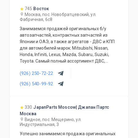
745
Восток
Москва, пос. Новобратцевский, ул.
Фабричная, 6с8
Занимаемся продажей оригинальных б/у
автозапчастей, контрактных запчастей из
Японии и ОАЭ, а также агрегатов - ДВС и КПП
для автомобилей марок: Mitsubishi, Nissan,
Honda, Infiniti, Lexus, Mazda, Subaru, Suzuki,
Toyota. Самый полный ассортимент ДВС,
АКПП, МКПП, кузовных запчастей, подвесок и
(926) 250-72-22
прочего. Предоставляется гарантия качества
на всю продукцию. Приемлемые цены и
(926) 540-99-92
система скидок для постоянных и оптовых
клиентов. Будем рады видеть Вас у себя
ежедневно!
330
JapanParts Moscow| Джапан Партс
Москва
Видное, пос. Мещерино, ул.
Индустриальная, 3
Успешно занимаемся продажа оригинальных