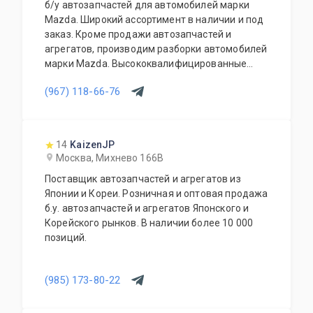
б/у автозапчастей для автомобилей марки
Mazda. Широкий ассортимент в наличии и под
заказ. Кроме продажи автозапчастей и
агрегатов, производим разборки автомобилей
марки Mazda. Высококвалифицированные
специалисты выполнят слесарный ремонт, все
(967) 118-66-76
его виды. В нашем автосервисе проводится
полная диагностика Вашего автомобиля.
Подберем и установим необходимую
автозапчасть или агрегат, а также
14
KaizenJP
дополнительное оборудование для Вашего
Москва, Михнево 166В
автомобиля. Гарантия качества на все услуги
Поставщик автозапчастей и агрегатов из
и продукцию. Квалифицированные
Японии и Кореи. Розничная и оптовая продажа
специалисты. Мы работаем для Вас каждый
б.у. автозапчастей и агрегатов Японского и
день.
Корейского рынков. В наличии более 10 000
позиций.
(985) 173-80-22