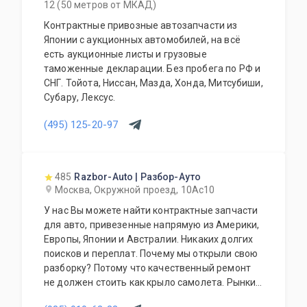
12 (50 метров от МКАД)
Контрактные привозные автозапчасти из
Японии с аукционных автомобилей, на всё
есть аукционные листы и грузовые
таможенные декларации. Без пробега по РФ и
СНГ. Тойота, Ниссан, Мазда, Хонда, Митсубиши,
Субару, Лексус.
(495) 125-20-97
485
Razbor-Auto | Разбор-Ауто
Москва, Окружной проезд, 10Ас10
У нас Вы можете найти контрактные запчасти
для авто, привезенные напрямую из Америки,
Европы, Японии и Австралии. Никаких долгих
поисков и переплат. Почему мы открыли свою
разборку? Потому что качественный ремонт
не должен стоить как крыло самолета. Рынки
США, Европы, Японии и Австралии полны