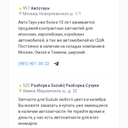
957
Автотаун
Москва, Новорязанское ш. 1/1
АвтоТаун уже более 10 лет занимается
продажей контрактных запчастей для
японских, европейских, корейских
автомобилей, а так же автомобилей из США.
Постоянно в наличии на складах компании в
Москве, Омске и Тюмени, широкий
ассортимент контрактных автозапчастей –
(985) 901-30-22
более 150000 наименований. Все запчасти,
продаваемые с нашего склада БЕЗ пробега по
РФ. Специальное предложение для СТО и
автомагазинов.
523
Разборка Suzuki| Разборка Сузуки
Химки, Машкинское ш., д. 32
Запчасти для Suzuki любого цвета и калибра.
Вы можете заказать и купить уже имеющиеся
в наличии автозапчасти. Не теряйте время и
деньги, у нас есть автозапчасти для всех
иномарок.