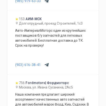
(985) 919-63-33
отличных доноров с живыми узлами. Мы
отбираем лучшее, чтобы вы могли починить
авто с умом, а не переплачивать за новый
оригинал у дилера.
153
АИМ-МСК
Долгопрудный, проезд Строителей, 1с3
Авто-ИмпериалМоторс один из крупнейших
поставщиков б/у запчастей для легковых
автомобилей. Бесплатная доставка до ТК.
Срок на проверку!
(903) 616-38-41
756
Fordmotors| Фордмоторс
Москва, ул. Ивана Сусанина, 2Ас5
Наша компания предлагает широкий
ассортимент качественных авто запчастей
для автомобилей марок Форд, Киа, Судзуки. В