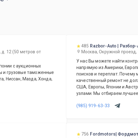
485
Razbor-Auto | Разбор-
 д. 12 (50 метров от
Москва, Окружной проезд,
У нас Вы можете найти контр
понии с аукционных
напрямую из Америки, Европы
ты и грузовые таможенные
поисков и переплат. Почему 
та, Ниссан, Мазда, Хонда,
качественный ремонт не дол
США, Европы, Японии и Авст
узлами. Мы отбираем лучшее,
не переплачивать за новый о
(985) 919-63-33
756
Fordmotors| Фордмо