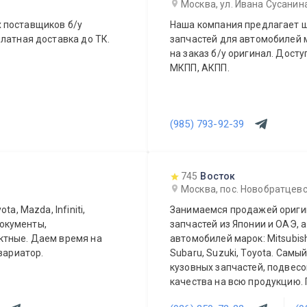
Москва, ул. Ивана Сусанин
 поставщиков б/у
Наша компания предлагает ш
латная доставка до ТК.
запчастей для автомобилей м
на заказ б/у оригинал. Дост
МКПП, АКПП.
(985) 793-92-39
745
Восток
Москва, пос. Новобратцевс
a, Mazda, Infiniti,
Занимаемся продажей оригин
документы,
запчастей из Японии и ОАЭ, а
автомобилей марок: Mitsubishi,
вариатор.
Subaru, Suzuki, Toyota. Сам
кузовных запчастей, подвесо
качества на всю продукцию.
постоянных и оптовых клиент