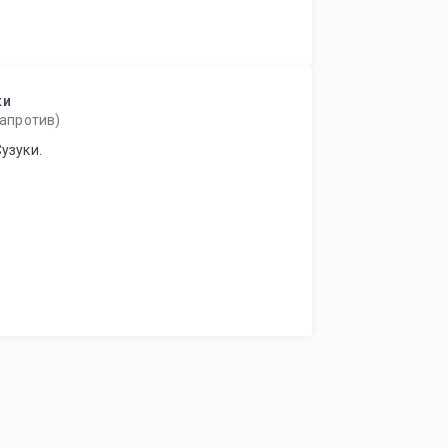
ки
напротив)
узуки.