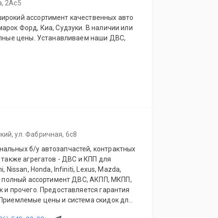
а, 2Ас5
ирокий ассортимент качественных авто
арок Форд, Киа, Судзуки. В наличии или
упные цены. Устанавливаем наши ДВС,
кий, ул. Фабричная, 6с8
альных б/у автозапчастей, контрактных
 также агрегатов - ДВС и КПП для
 Nissan, Honda, Infiniti, Lexus, Mazda,
ый полный ассортимент ДВС, АКПП, МКПП,
к и прочего. Предоставляется гарантия
 Приемлемые цены и система скидок для
ов. Будем рады видеть Вас у себя