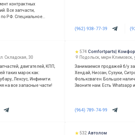
мент контрактных
сти,
ециальное
(962) 938-77-39
(9
574
Comfortparts| Комфор
л. Складская, 30
Подольск, мкрн Климовск,
апчастей, двигателей, КПП,
Занимаемся продажей б/у зап
й таких марок как:
Хендай, Ниссан, Сузуки, Ситр
Субару, Лексус, Инфинити.
Фольксваген. Большое наличи
я на все запасные части!
Звоните нам. Есть Whatsapp и 
(964) 789-74-99
532
Автолом