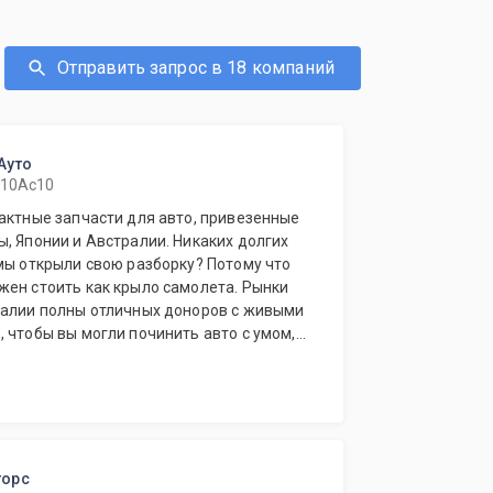
Отправить запрос в 18 компаний
Ауто
 10Ас10
актные запчасти для авто, привезенные
, Японии и Австралии. Никаких долгих
мы открыли свою разборку? Потому что
жен стоить как крыло самолета. Рынки
ралии полны отличных доноров с живыми
 чтобы вы могли починить авто с умом, а
ригинал у дилера.
торс