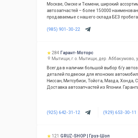
Москве, Омске и Тюмени, широкий ассорти
автозапчастей – более 150000 наименований. Все запча
продаваемые с нашего склада БЕЗ пробега по РФ. Сп
предложение для СТО и автомагазинов.
(985) 901-30-22
284
Гарант-Моторс
Мытищи, г.о. Мытищи, дер. Аббакумово, у
Всегда в наличии большой выбор б/у автоз
деталей подвески для японских автомобиле
Ниссан, Митсубиси, Тойота, Мазда, Хонда, 
Доставка автозапчастей из Японии. Гаранти
(925) 642-31-12
(929) 653-30-11
121
GRUZ-SHOP | Груз-Шоп