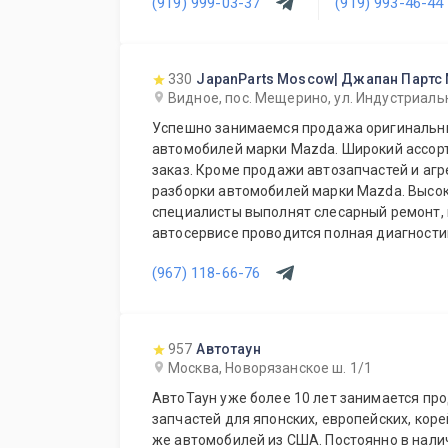
(919) 999-03-37
(919) 993-46-44
330
JapanParts Moscow| Джапан Партс
Видное, пос. Мещерино, ул. Индустриальн
Успешно занимаемся продажа оригинальны
автомобилей марки Mazda. Широкий ассорт
заказ. Кроме продажи автозапчастей и агр
разборки автомобилей марки Mazda. Выс
специалисты выполнят слесарный ремонт, 
автосервисе проводится полная диагности
Подберем и установим необходимую автозапчасть 
(967) 118-66-76
также дополнительное оборудование для 
Гарантия качества на все услуги и продукцию. Квалифицированные
специалисты. Мы работаем для Вас каждый
957
Автотаун
Москва, Новорязанское ш. 1/1
АвтоТаун уже более 10 лет занимается пр
запчастей для японских, европейских, коре
же автомобилей из США. Постоянно в наличии на складах компании в