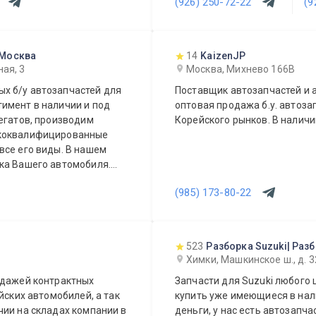
(926) 250-72-22
(9
ежедневно!
 Москва
14
KaizenJP
ая, 3
Москва, Михнево 166В
х б/у автозапчастей для
Поставщик автозапчастей и а
имент в наличии и под
оптовая продажа б.у. автоза
егатов, производим
Корейского рынков. В наличи
ококвалифицированные
все его виды. В нашем
ка Вашего автомобиля.
или агрегат, а
(985) 173-80-22
Вашего автомобиля.
 день.
523
Разборка Suzuki| Раз
Химки, Машкинское ш., д. 3
одажей контрактных
Запчасти для Suzuki любого 
йских автомобилей, а так
купить уже имеющиеся в нали
деньги, у нас есть автозапча