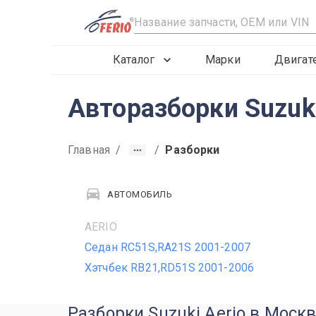
R
Каталог
Марки
Двигат
Авторазборки Suzuki
Главная
/
/
Разборки
АВТОМОБИЛЬ
AERIO
Седан RC51S,RA21S 2001-2007
Хэтчбек RB21,RD51S 2001-2006
Разборки Suzuki Aerio в Моск