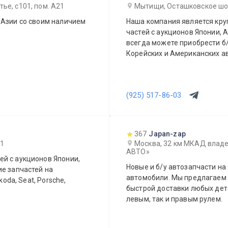
ье, с101, пом. А21
Мытищи, Осташковское шоссе
 Азии со своим наличием
Наша компания является кр
частей с аукционов Японии, А
всегда можете приобрести б/
Корейских и Американских а
(925) 517-86-03
367
Japan-zap
 1
Москва, 32 км МКАД владе
АВТО»
й с аукционов Японии,
Новые и б/у автозапчасти на
ие запчастей на
автомобили. Мы предлагаем возможность оперативного заказа и
koda, Seat, Porsche,
быстрой доставки любых дета
левым, так и правым рулем.