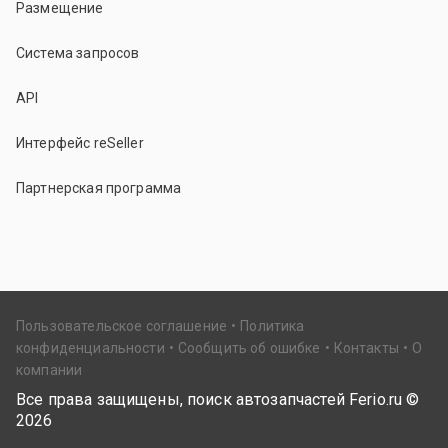
Размещение
Система запросов
API
Интерфейс reSeller
Партнерская программа
Пользовательское соглашение
Политика
конфиденциальности
Сообщить об ошибке
Контакты
О
компании
Все права защищены, поиск автозапчастей Ferio.ru ©
2026