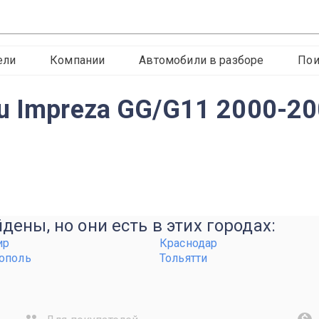
ели
Компании
Автомобили в разборе
Пои
u Impreza GG/G11 2000-20
ены, но они есть в этих городах:
ир
Краснодар
ополь
Тольятти