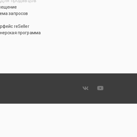
Для продавцов
мещение
ема запросов
рфейс reSeller
нерская программа