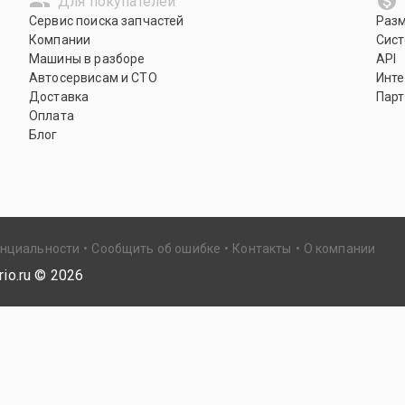
Для покупателей
Сервис поиска запчастей
Раз
Компании
Сист
Машины в разборе
API
Автосервисам и СТО
Инте
Доставка
Парт
Оплата
Блог
енциальности
Сообщить об ошибке
Контакты
О компании
io.ru ©
2026