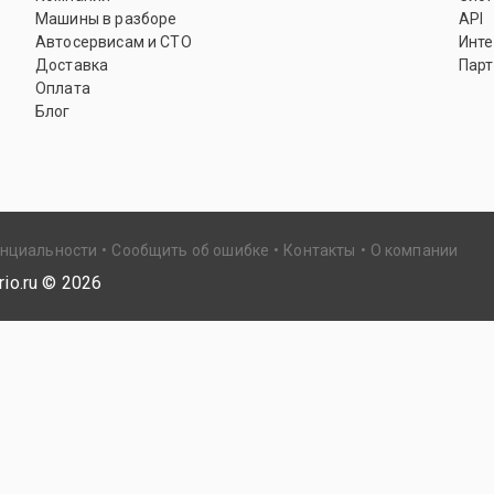
Машины в разборе
API
Автосервисам и СТО
Инте
Доставка
Парт
Оплата
Блог
енциальности
Сообщить об ошибке
Контакты
О компании
io.ru ©
2026