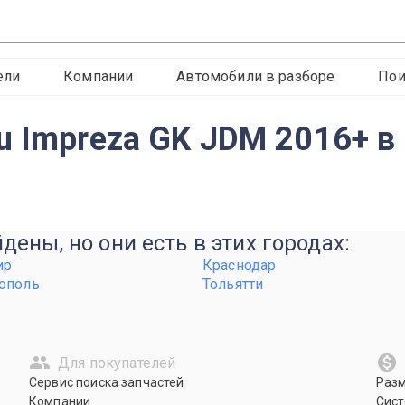
ели
Компании
Автомобили в разборе
Пои
u Impreza GK JDM 2016+ в
ены, но они есть в этих городах:
ир
Краснодар
ополь
Тольятти
Для покупателей
Сервис поиска запчастей
Раз
Компании
Сист