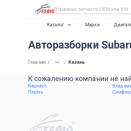
R
Каталог
Марки
Двигат
Авторазборки Subar
Главная
/
/
Казань
К сожалению компании не найд
Барнаул
Владим
Пермь
Симфер
R