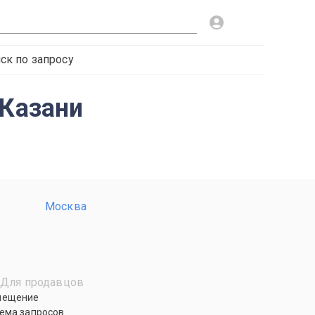
ск по запросу
 Казани
Москва
Для продавцов
мещение
ема запросов