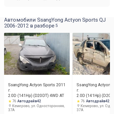
Автомобили SsangYong Actyon Sports QJ
2006-2012 в разборе
5
SsangYong Actyon Sports
2011
SsangYong Actyon S
г.
г.
2.0D (141Hp) (D20DT) 4WD AT
2.0D (141Hp) (D20
76
Автодрайв42
76
Автодрайв42
Кемерово, ул. Односторонняя,
Кемерово, ул. Одн
37А
37А