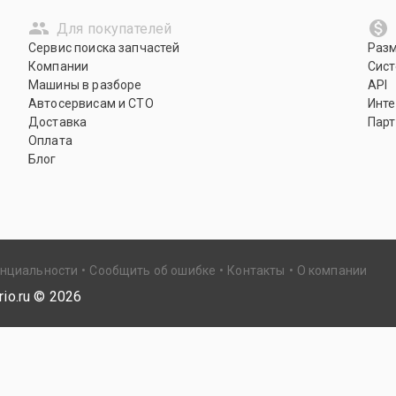
Для покупателей
Сервис поиска запчастей
Раз
Компании
Сист
Машины в разборе
API
Автосервисам и СТО
Инте
Доставка
Парт
Оплата
Блог
енциальности
Сообщить об ошибке
Контакты
О компании
io.ru ©
2026