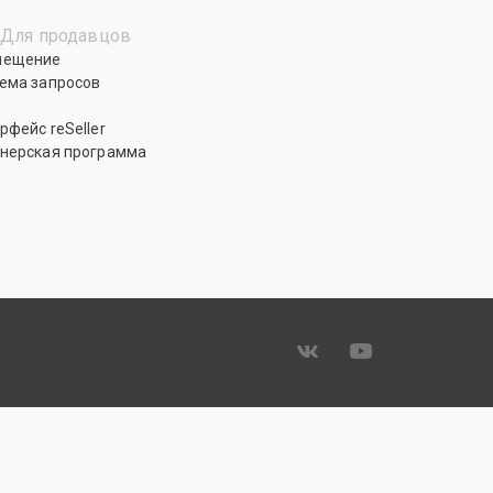
Для продавцов
мещение
ема запросов
рфейс reSeller
нерская программа