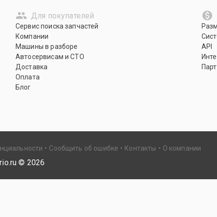
Для покупателей
Сервис поиска запчастей
Раз
Компании
Сист
Машины в разборе
API
Автосервисам и СТО
Инте
Доставка
Парт
Оплата
Блог
енциальности
Сообщить об ошибке
Контакты
О компании
io.ru ©
2026