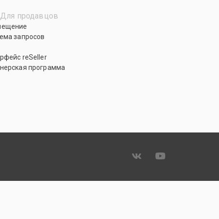
Для продавцов
мещение
ема запросов
рфейс reSeller
нерская программа