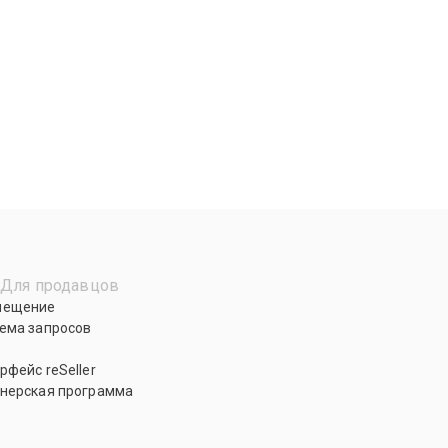
Для продавцов
мещение
ема запросов
рфейс reSeller
нерская программа