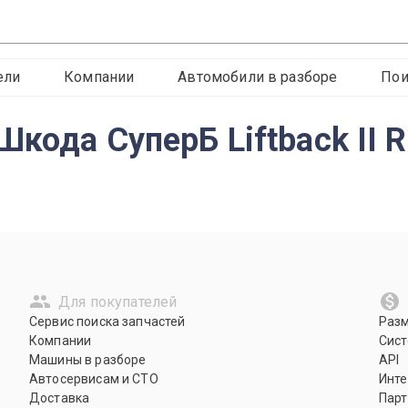
ели
Компании
Автомобили в разборе
Пои
кода СуперБ Liftback II R
Для покупателей
Сервис поиска запчастей
Раз
Компании
Сист
Машины в разборе
API
Автосервисам и СТО
Инте
Доставка
Парт