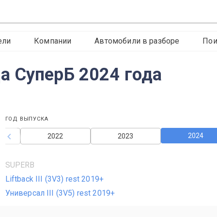
ели
Компании
Автомобили в разборе
Пои
а СуперБ 2024 года
ГОД ВЫПУСКА
2024
2022
2023
SUPERB
Liftback III (3V3) rest 2019+
Универсал III (3V5) rest 2019+