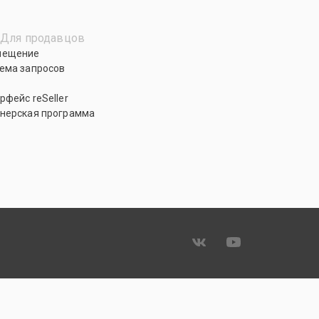
Для продавцов
мещение
ема запросов
рфейс reSeller
нерская программа