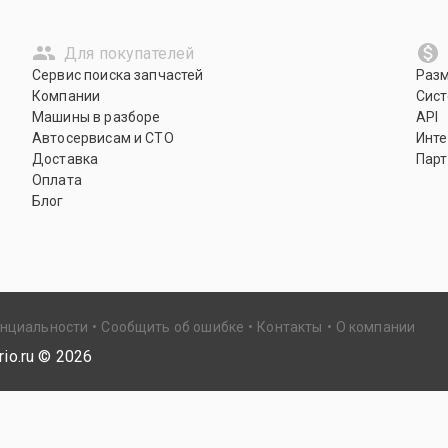
Для покупателей
Сервис поиска запчастей
Раз
Компании
Сист
Машины в разборе
API
Автосервисам и СТО
Инте
Доставка
Парт
Оплата
Блог
енциальности
Сообщить об ошибке
Контакты
О компании
io.ru ©
2026