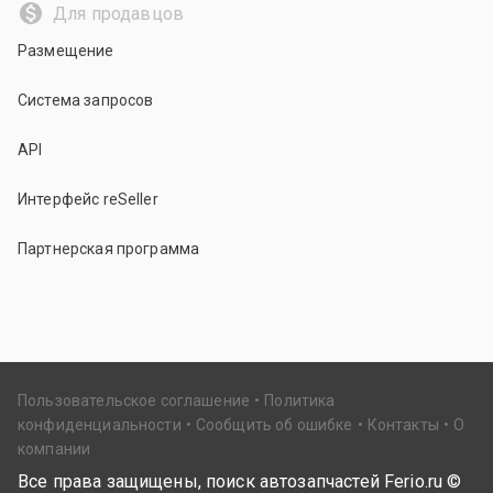
Для продавцов
Размещение
Система запросов
API
Интерфейс reSeller
Партнерская программа
Пользовательское соглашение
Политика
конфиденциальности
Сообщить об ошибке
Контакты
О
компании
Все права защищены, поиск автозапчастей Ferio.ru ©