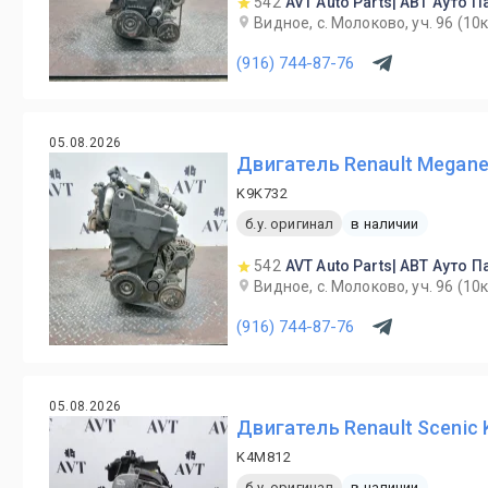
542
AVT Auto Parts| АВТ Ауто П
Видное, с. Молоково, уч. 96 (1
(916) 744-87-76
05.08.2026
Двигатель Renault Megan
K9K732
б.у. оригинал
в наличии
542
AVT Auto Parts| АВТ Ауто П
Видное, с. Молоково, уч. 96 (1
(916) 744-87-76
05.08.2026
Двигатель Renault Scenic
K4M812
б.у. оригинал
в наличии