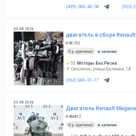
(499) 280-40-58
(925) 
05.08.2026
двигатель в сборе Renault
K9K732
б.у. оригинал
в наличии
55
Моторы.Без.Риска
Смоленск, улица Беляева, 1А
(962) 686-51-77
05.08.2026
Двигатель Renault Megane
K4M812
б.у. оригинал
в наличии