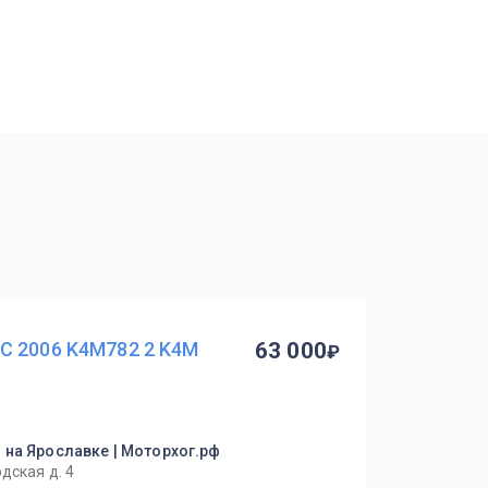
C 2006 K4M782 2 K4M
63 000
о на Ярославке | Моторхог.рф
дская д. 4