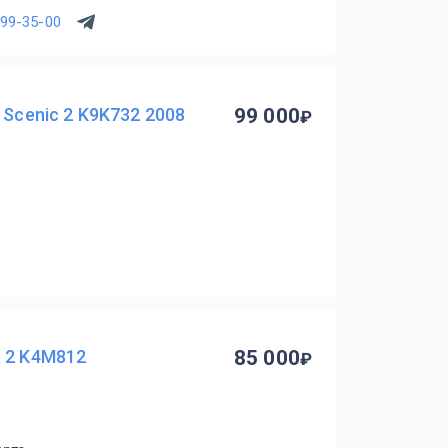
299-35-00
 Scenic 2 K9K732 2008
99 000
 2 K4M812
85 000