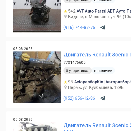
542
AVT Auto Parts| АВТ Ауто П
Видное, с. Молоково, уч. 96 (1
(916) 744-87-76
05.08.2026
Двигатель Renault Scenic 
7701476605
б.у. оригинал
в наличии
98
AvtoразборKin| Авторазбор
Пермь, ул. Куйбышева, 129Б
(952) 656-12-86
05.08.2026
Двигатель Renault Scenic 