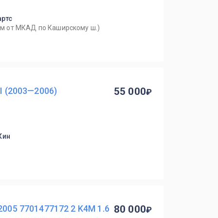
артс
0км от МКАД по Каширскому ш.)
II (2003—2006)
55 000
Кин
2005 7701477172 2 K4M 1.6
80 000