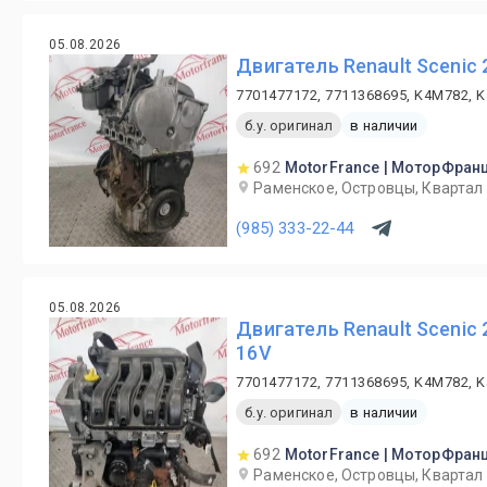
05.08.2026
Двигатель Renault Scenic 
7701477172, 7711368695, K4M782, 
б.у. оригинал
в наличии
692
MotorFrance | МоторФран
Раменское, Островцы, Квартал 
(985) 333-22-44
05.08.2026
Двигатель Renault Scenic 
16V
7701477172, 7711368695, K4M782, 
б.у. оригинал
в наличии
692
MotorFrance | МоторФран
Раменское, Островцы, Квартал 