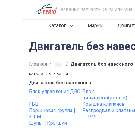
R
Каталог
Марки
Двигат
Двигатель без навес
Главная
/
/
Двигатель без навесного
КАТАЛОГ ЗАПЧАСТЕЙ
Двигатель без навесного
2009
2010
2011
Блок управления ДВС
Блок
цилиндров(детали)
ГБЦ
Крышка клапанов
Поршневая группа |
Распредвал и клапан
КШМ
| ГРМ
Щупы | Крышки