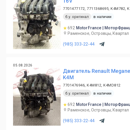
16V
7701477172, 7711368695, K4M782, 
б.у. оригинал
в наличии
692
MotorFrance | МоторФран
Раменское, Островцы, Квартал 
(985) 333-22-44
05.08.2026
Двигатель Renault Megane
K4M
7701476946, K4M812, K4MD812
б.у. оригинал
в наличии
692
MotorFrance | МоторФран
Раменское, Островцы, Квартал 
(985) 333-22-44