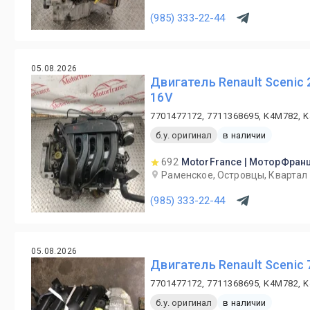
(985) 333-22-44
05.08.2026
Двигатель Renault Scenic 
16V
7701477172, 7711368695, K4M782, 
б.у. оригинал
в наличии
692
MotorFrance | МоторФран
Раменское, Островцы, Квартал 
(985) 333-22-44
05.08.2026
Двигатель Renault Scenic 
7701477172, 7711368695, K4M782, 
б.у. оригинал
в наличии