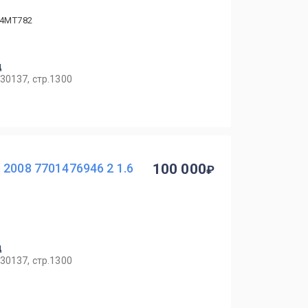
K4MT782
ц
30137, стр.1300
 2008 7701476946 2 1.6
100 000
ц
30137, стр.1300