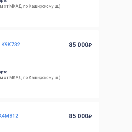
артс
0км от МКАД по Каширскому ш.)
e K9K732
85 000
артс
0км от МКАД по Каширскому ш.)
 K4M812
85 000