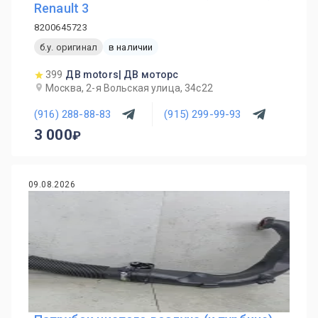
Renault 3
8200645723
б.у. оригинал
в наличии
399
ДВ motors| ДВ моторс
Москва, 2-я Вольская улица, 34с22
(916) 288-88-83
(915) 299-99-93
3 000
09.08.2026