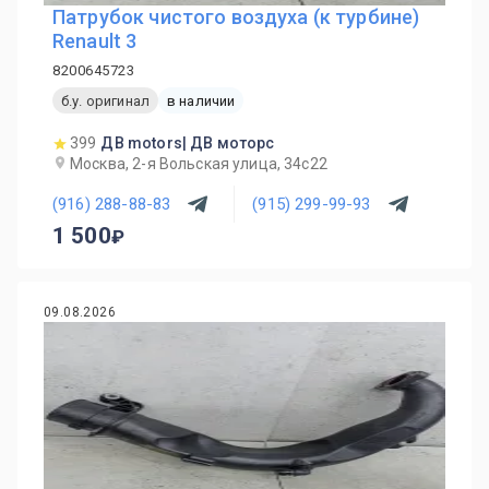
Патрубок чистого воздуха (к турбине)
Renault 3
8200645723
б.у. оригинал
в наличии
399
ДВ motors| ДВ моторс
Москва, 2-я Вольская улица, 34с22
(916) 288-88-83
(915) 299-99-93
1 500
09.08.2026