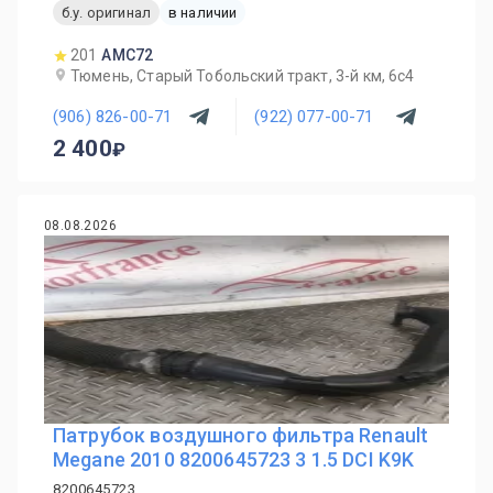
б.у. оригинал
в наличии
201
AMC72
Тюмень, Старый Тобольский тракт, 3-й км, 6с4
(906) 826-00-71
(922) 077-00-71
2 400
08.08.2026
Патрубок воздушного фильтра Renault
Megane 2010 8200645723 3 1.5 DCI K9K
8200645723