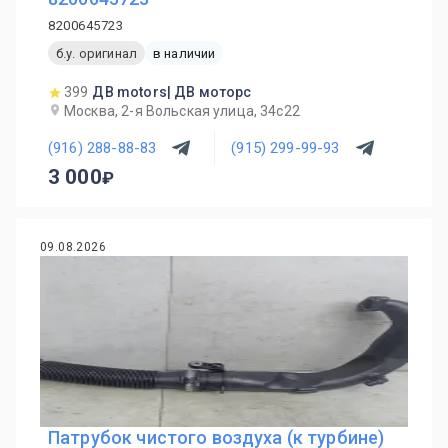
8200645723
б.у. оригинал
в наличии
399
ДВ motors| ДВ моторс
Москва, 2-я Вольская улица, 34с22
(916) 288-88-83
(915) 299-99-93
3 000
09.08.2026
Патрубок чистого воздуха (к турбине)