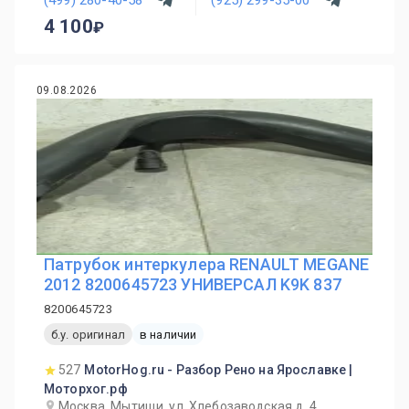
4 100
09.08.2026
Патрубок интеркулера RENAULT MEGANE
2012 8200645723 УНИВЕРСАЛ K9K 837
8200645723
б.у. оригинал
в наличии
527
MotorHog.ru - Разбор Рено на Ярославке |
Моторхог.рф
Москва, Мытищи, ул. Хлебозаводская д. 4