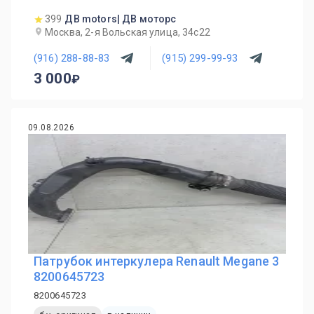
399
ДВ motors| ДВ моторс
Москва, 2-я Вольская улица, 34с22
(916) 288-88-83
(915) 299-99-93
3 000
09.08.2026
Патрубок интеркулера Renault Megane 3
8200645723
8200645723