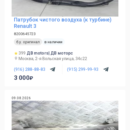
Патрубок чистого воздуха (к турбине)
Renault 3
8200645723
б.у. оригинал
в наличии
399
ДВ motors| ДВ моторс
Москва, 2-я Вольская улица, 34с22
(916) 288-88-83
(915) 299-99-93
3 000
09.08.2026