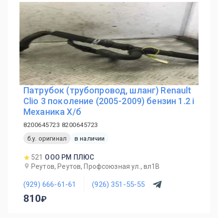
Патрубок (трубопровод, шланг) Renault
Clio 3 поколение (2005-2009) бензин 1.2 i
Механика Х/б
8200645723 8200645723
б.у. оригинал
в наличии
521
ООО РМ ПЛЮС
Реутов, Реутов, Профсоюзная ул., вл1В
(929) 666-61-61
(926) 351-55-55
810