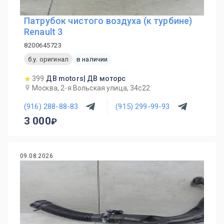
Патрубок чистого воздуха (к турбине)
Renault 3
8200645723
б.у. оригинал
в наличии
399
ДВ motors| ДВ моторс
Москва, 2-я Вольская улица, 34с22
(916) 288-88-83
(915) 299-99-93
3 000
09.08.2026