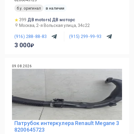
б.у. оригинал
в наличии
399
ДВ motors| ДВ моторс
Москва, 2-я Вольская улица, 34с22
(916) 288-88-83
(915) 299-99-93
3 000
09.08.2026
Патрубок интеркулера Renault Megane 3
8200645723