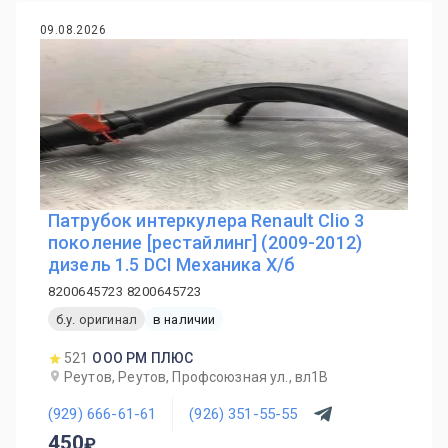
09.08.2026
Патрубок интеркулера Renault Clio 3
поколение [рестайлинг] (2009-2012)
дизель 1.5 DCI Механика Х/б
8200645723 8200645723
б.у. оригинал
в наличии
521
ООО РМ ПЛЮС
Реутов, Реутов, Профсоюзная ул., вл1В
(929) 666-61-61
(926) 351-55-55
450