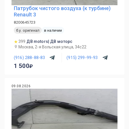
Патрубок чистого воздуха (к турбине)
Renault 3
8200645723
б.у. оригинал
в наличии
399
ДВ motors| ДВ моторс
Москва, 2-я Вольская улица, 34с22
(916) 288-88-83
(915) 299-99-93
1 500
09.08.2026