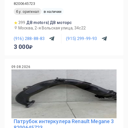
8200645723
б.у. оригинал
в наличии
399
ДВ motors| ДВ моторс
Москва, 2-я Вольская улица, 34с22
(916) 288-88-83
(915) 299-99-93
3 000
09.08.2026
Патрубок интеркулера Renault Megane 3
8200645723