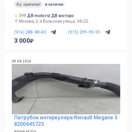
б.у. оригинал
в наличии
399
ДВ motors| ДВ моторс
Москва, 2-я Вольская улица, 34с22
(916) 288-88-83
(915) 299-99-93
3 000
09.08.2026
Патрубок интеркулера Renault Megane 3
8200645723
8200645723