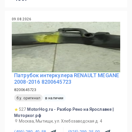
09.08.2026
Патрубок интеркулера RENAULT MEGANE
2008-2016 8200645723
8200645723
б.у. оригинал
в наличии
527
MotorHog.ru - Разбор Рено на Ярославке |
Моторхог.рф
Москва, Мытищи, ул. Хлебозаводская д. 4
(499) 280-40-58
(925) 299-35-00