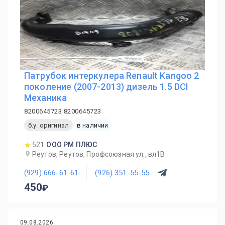
Патрубок интеркулера Renault Kangoo 2
поколение (2007-2013) дизель 1.5 DCI
Механика
8200645723 8200645723
б.у. оригинал
в наличии
521
ООО РМ ПЛЮС
Реутов, Реутов, Профсоюзная ул., вл1В
(929) 666-61-61
(926) 351-55-55
450
09.08.2026