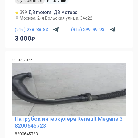
б.у. оригинал
в наличии
399
ДВ motors| ДВ моторс
Москва, 2-я Вольская улица, 34с22
(916) 288-88-83
(915) 299-99-93
3 000
09.08.2026
Патрубок интеркулера Renault Megane 3
8200645723
8200645723