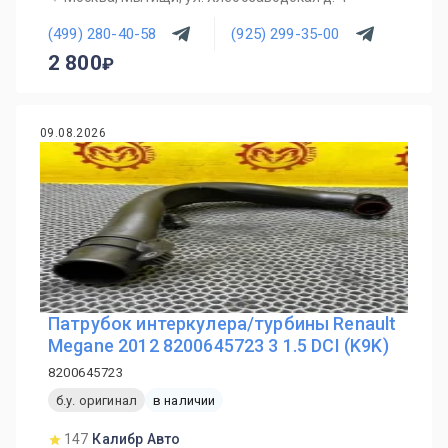
(499) 280-40-58
(925) 299-35-00
2 800
09.08.2026
Патрубок интеркулера/турбины Renault
Megane 2012 8200645723 3 1.5 DCI (K9K)
8200645723
б.у. оригинал
в наличии
147
Калибр Авто