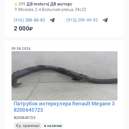
399
ДВ motors| ДВ моторс
Москва, 2-я Вольская улица, 34с22
(916) 288-88-83
(915) 299-99-93
2 000
09.08.2026
Патрубок интеркулера Renault Megane 3
8200645723
8200645723
б.у. оригинал
в наличии