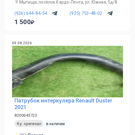
Мытищи, посёлок Кардо-Лента, ул. Южная, 5д/8
(926) 644-84-54
(925) 753-48-02
1 500
09.08.2026
Патрубок интеркулера Renault Duster
2021
8200645723
б.у. оригинал
в наличии