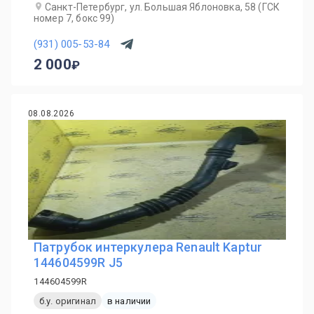
Санкт-Петербург, ул. Большая Яблоновка, 58 (ГСК
номер 7, бокс 99)
(931) 005-53-84
2 000
08.08.2026
Патрубок интеркулера Renault Kaptur
144604599R J5
144604599R
б.у. оригинал
в наличии