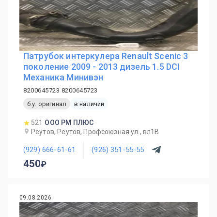
Патрубок интеркулера Renault Scenic 3
поколение 2009 - 2013 дизель 1.5 DCI
Механика Минивэн
8200645723 8200645723
б.у. оригинал
в наличии
521
ООО РМ ПЛЮС
Реутов, Реутов, Профсоюзная ул., вл1В
(929) 666-61-61
(926) 351-55-55
450
09.08.2026