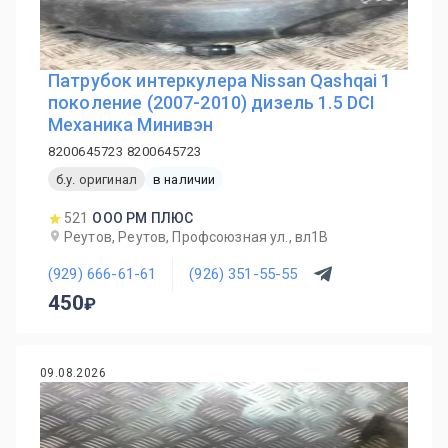
Патрубок интеркулера Nissan Qashqai 1
поколение (2007-2010) дизель 1.5 DCI
Механика Минивэн
8200645723 8200645723
б.у. оригинал
в наличии
521
ООО РМ ПЛЮС
Реутов, Реутов, Профсоюзная ул., вл1В
(929) 666-61-61
(926) 351-55-55
450
09.08.2026