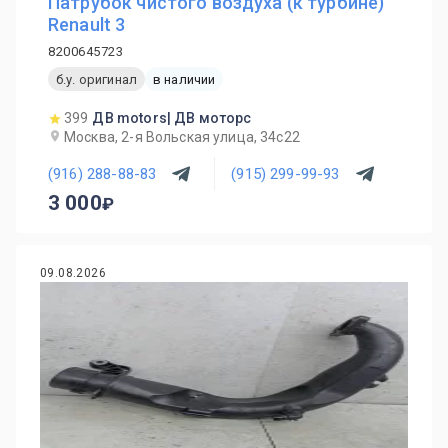
Патрубок чистого воздуха (к турбине)
Renault 3
8200645723
б.у. оригинал
в наличии
399
ДВ motors| ДВ моторс
Москва, 2-я Вольская улица, 34с22
(916) 288-88-83
(915) 299-99-93
3 000
09.08.2026