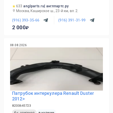
633
anglparts.ru| англпартс.ру
Москва, Каширское ш., 23-й км, вл. 2.
(916) 393-35-66
(916) 391-31-99
2 000
08.08.2026
Патрубок интеркулера Renault Duster
2012>
8200645723
б.у. оригинал
в наличии