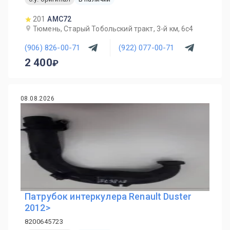
201
AMC72
Тюмень, Старый Тобольский тракт, 3-й км, 6с4
(906) 826-00-71
(922) 077-00-71
2 400
08.08.2026
Патрубок интеркулера Renault Duster
2012>
8200645723