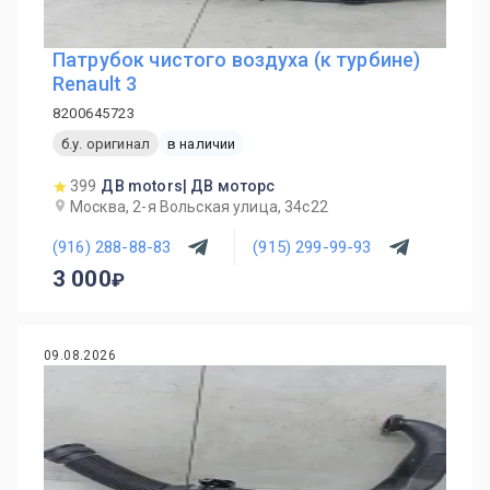
Патрубок чистого воздуха (к турбине)
Renault 3
8200645723
б.у. оригинал
в наличии
399
ДВ motors| ДВ моторс
Москва, 2-я Вольская улица, 34с22
(916) 288-88-83
(915) 299-99-93
3 000
09.08.2026