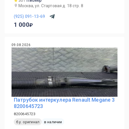
301
Пионер
Москва, ул. Стартовая д. 18 стр. 8
(925) 091-13-69
1 000
09.08.2026
Патрубок интеркулера Renault Megane 3
8200645723
8200645723
б.у. оригинал
в наличии