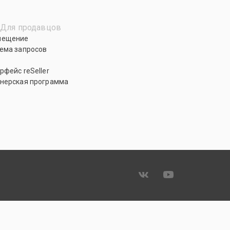
Для продавцов
мещение
ема запросов
рфейс reSeller
нерская программа