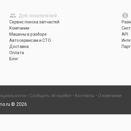
Для покупателей
Сервис поиска запчастей
Раз
Компании
Сист
Машины в разборе
API
Автосервисам и СТО
Инте
Доставка
Парт
Оплата
Блог
енциальности
Сообщить об ошибке
Контакты
О компании
io.ru ©
2026